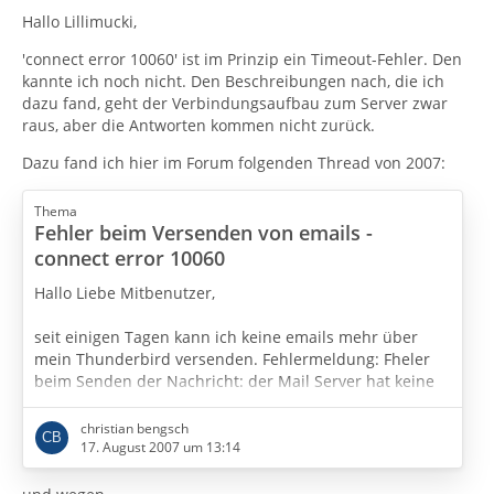
Hallo Lillimucki,
'connect error 10060' ist im Prinzip ein Timeout-Fehler. Den
kannte ich noch nicht. Den Beschreibungen nach, die ich
dazu fand, geht der Verbindungsaufbau zum Server zwar
raus, aber die Antworten kommen nicht zurück.
Dazu fand ich hier im Forum folgenden Thread von 2007:
Thema
Fehler beim Versenden von emails -
connect error 10060
Hallo Liebe Mitbenutzer,
seit einigen Tagen kann ich keine emails mehr über
mein Thunderbird versenden. Fehlermeldung: Fheler
beim Senden der Nachricht: der Mail Server hat keine
korrekte Begrüßung gesendet. Cannot connect to SMTP
server....connect error 10060.
christian bengsch
17. August 2007 um 13:14
Ich habe meines Wissens nichts verstellt, war allerdings
einige Tage auf Reise mit Notebook. Email-Empfang