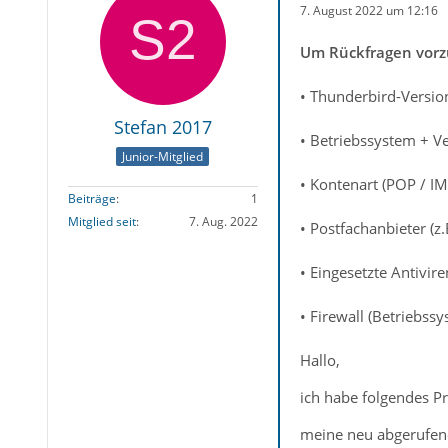
7. August 2022 um 12:16
Um Rückfragen vorzu
• Thunderbird-Versio
Stefan 2017
• Betriebssystem + V
Junior-Mitglied
• Kontenart (POP / I
Beiträge
1
Mitglied seit
7. Aug. 2022
• Postfachanbieter (z
• Eingesetzte Antivir
• Firewall (Betriebss
Hallo,
ich habe folgendes P
meine neu abgerufene