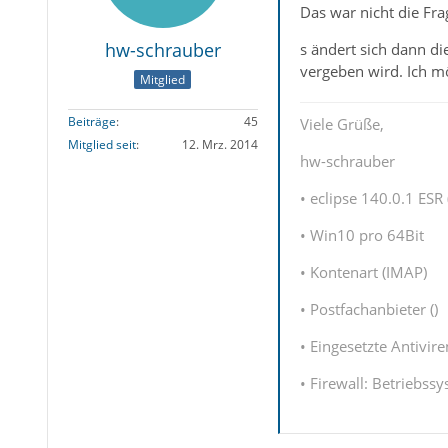
Das war nicht die Fra
hw-schrauber
s ändert sich dann di
vergeben wird. Ich m
Mitglied
Beiträge
45
Viele Grüße,
Mitglied seit
12. Mrz. 2014
hw-schrauber
• eclipse 140.0.1 ESR 
• Win10 pro 64Bit
• Kontenart (IMAP)
• Postfachanbieter ()
• Eingesetzte Antivir
• Firewall: Betriebss