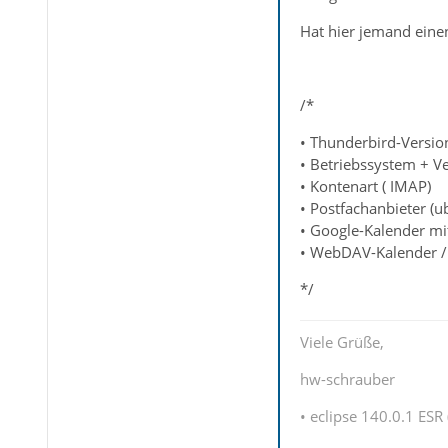
Hat hier jemand einen
/*
• Thunderbird-Version
• Betriebssystem + V
• Kontenart ( IMAP)
• Postfachanbieter (u
• Google-Kalender mit
• WebDAV-Kalender / 
*/
Viele Grüße,
hw-schrauber
• eclipse 140.0.1 ESR 