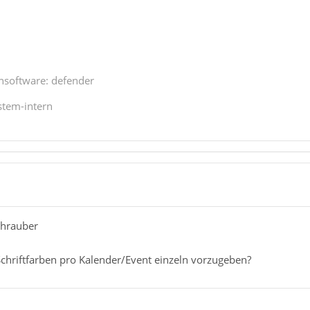
ensoftware: defender
ystem-intern
chrauber
 Schriftfarben pro Kalender/Event einzeln vorzugeben?