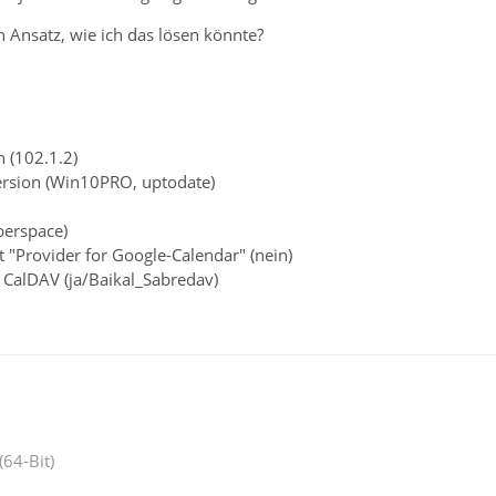
 Ansatz, wie ich das lösen könnte?
 (102.1.2)
ersion (Win10PRO, uptodate)
berspace)
 "Provider for Google-Calendar" (nein)
CalDAV (ja/Baikal_Sabredav)
(64-Bit)