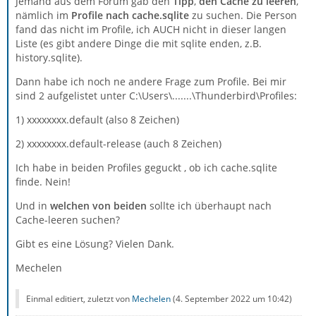
Jemand aus dem Forum gab den
Tipp
,
den Cache zu leeren
,
nämlich im
Profile nach cache.sqlite
zu suchen. Die Person
fand das nicht im Profile, ich AUCH nicht in dieser langen
Liste (es gibt andere Dinge die mit sqlite enden, z.B.
history.sqlite).
Dann habe ich noch ne andere Frage zum Profile. Bei mir
sind 2 aufgelistet unter C:\Users\.......\Thunderbird\Profiles:
1) xxxxxxxx.default (also 8 Zeichen)
2) xxxxxxxx.default-release (auch 8 Zeichen)
Ich habe in beiden Profiles geguckt , ob ich cache.sqlite
finde. Nein!
Und in
welchen von beiden
sollte ich überhaupt nach
Cache-leeren suchen?
Gibt es eine Lösung? Vielen Dank.
Mechelen
Einmal editiert, zuletzt von
Mechelen
(
4. September 2022 um 10:42
)