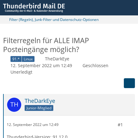
Filter (Regeln), Junk-Filter und Datenschutz-Optionen
Filterregeln für ALLE IMAP
Posteingänge möglich?
TheDarkEye
91.*
Linux
12. September 2022 um 12:49
Geschlossen
Unerledigt
TheDarkEye
Junior-Mitglied
#1
12. September 2022 um 12:49
Thunderbird-Version: 91.12.0