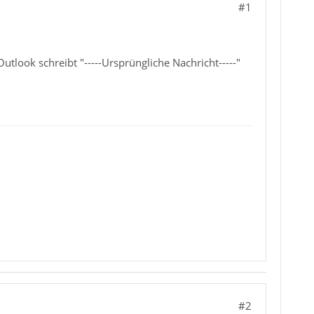
#1
tlook schreibt "-----Ursprüngliche Nachricht-----"
#2