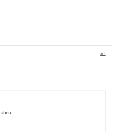
#4
auben.