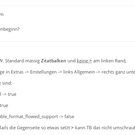
lm
enbeginn?
.W. Standard-mässig
Zitatbalken
und
keine
>
am linken Rand,
ge in Extras -> Enstellungen -> links Allgemein -> rechts ganz unte
t sind:
 -> true
true
able_format_flowed_support -> false
ails die Gegenseite so etwas setzt
>
kann TB das nicht umschrau