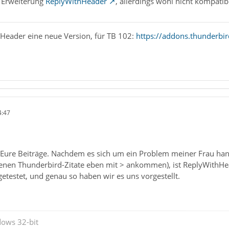
r Erweiterung
ReplyWithHeader
, allerdings wohl nicht kompatib
hHeader eine neue Version, für TB 102:
https://addons.thunderbi
4:47
r Eure Beiträge. Nachdem es sich um ein Problem meiner Frau han
denen Thunderbird-Zitate eben mit > ankommen), ist ReplyWithHea
 getestet, und genau so haben wir es uns vorgestellt.
dows 32-bit