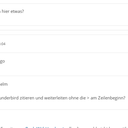
 hier etwas?
3:04
ngo
selm
nderbird zitieren und weiterleiten ohne die > am Zeilenbeginn?