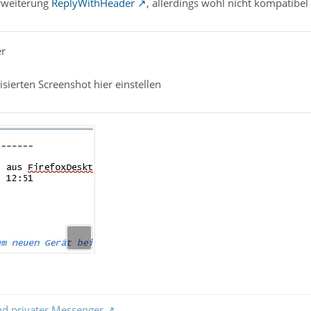
Erweiterung
ReplyWithHeader
, allerdings wohl nicht kompatibel
er
sierten Screenshot hier einstellen
nd privater Messenger