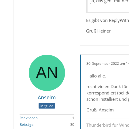
ja, das geht mit de
Es gibt von ReplyWit
Gruß Heiner
30. September 2022 um 1
Hallo alle,
recht vielen Dank fü
korrespondiert (bei 
Anselm
schon installiert und
Mitglied
Gruß, Anselm
Reaktionen
1
Thunderbird für Win
Beiträge
30