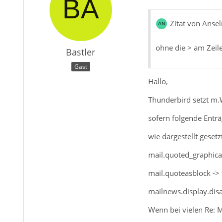
Zitat von Anse
ohne die > am Zeil
Bastler
Gast
Hallo,
Thunderbird setzt m
sofern folgende Enträ
wie dargestellt gesetz
mail.quoted_graphical
mail.quoteasblock -> 
mailnews.display.dis
Wenn bei vielen Re: M