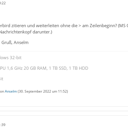
0:22
ird zitieren und weiterleiten ohne die > am Zeilenbeginn? (MS Ou
Nachrichtenkopf darunter.)
 Gruß, Anselm
dows 32-bit
 CPU 1,6 GHz 20 GB RAM, 1 TB SSD, 1 TB HDD
it
 von
Anselm
(
30. September 2022 um 11:52
)
1:39