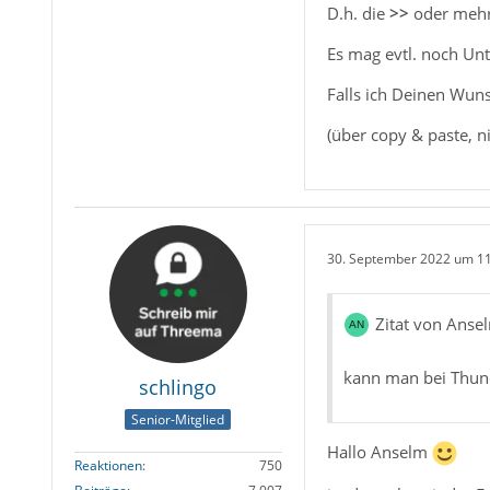
D.h. die
>>
oder mehr,
Es mag evtl. noch Un
Falls ich Deinen Wuns
(über copy & paste, n
30. September 2022 um 1
Zitat von Anse
kann man bei Thund
schlingo
Senior-Mitglied
Hallo Anselm
Reaktionen
750