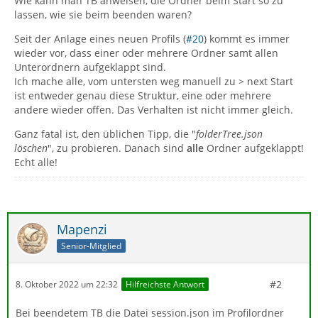
Wie kann man TB anweisen, die Ordner beim Start so zu
lassen, wie sie beim beenden waren?
Seit der Anlage eines neuen Profils (
#20
) kommt es immer
wieder vor, dass einer oder mehrere Ordner samt allen
Unterordnern aufgeklappt sind.
Ich mache alle, vom untersten weg manuell zu > next Start
ist entweder genau diese Struktur, eine oder mehrere
andere wieder offen. Das Verhalten ist nicht immer gleich.
Ganz fatal ist, den üblichen Tipp, die "
folderTree.json
löschen
", zu probieren. Danach sind
alle
Ordner aufgeklappt!
Echt alle!
Mapenzi
Senior-Mitglied
#2
8. Oktober 2022 um 22:32
Hilfreichste Antwort
Bei beendetem TB die Datei session.json im Profilordner