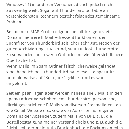
Windows 11) in anderen Versionen, die ich jedoch nicht
auswendig weiß. Sogar auf Thunderbird portable an
verschiedensten Rechnern besteht folgendes gemeinsame
Problem:
Bei meinen IMAP Konten (eigene, bei all-inkl gehostete
Domain, mehrere E-Mail-Adressen) funktioniert der
Spamfilter von Thunderbird seit jeher sehr gut. Neben der
guten Archivierung DER Grund, statt Outlook Thunderbird
zu verwenden, auch wenn Outlook eine viel übersichtlichere
Oberfläche hat.
Wenn Mails im Spam-Ordner fälschlicherweise gelandet
sind, habe ich bei "Thunderbird hat diese ... eingestuft"
normalerweise auf "Kein Junk" geklickt und es war
eingelernt.
Seit ein paar Tagen aber werden nahezu alle E-Mails in den
Spam-Ordner verschoben von Thunderbird: persönliche,
direkt geschriebene E-Mails von diversen Freemaildiensten
wie Gmail, Web.de etc., sowie von Adressen auf eigenen
Domains der Absender, zudem Mails von DHL, z. B. die
Bestellbestätigung meiner Versandlabels und z. B. auch die
E-Mail, mit der mein Auto-Fahrtenbuch die Backups an mich