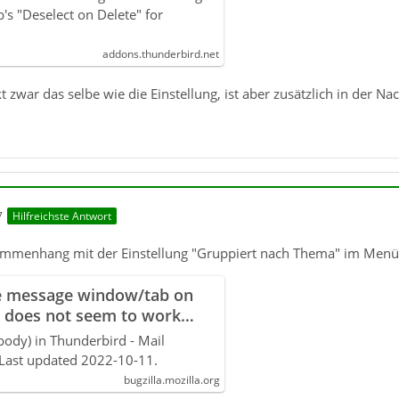
b's "Deselect on Delete" for
addons.thunderbird.net
 zwar das selbe wie die Einstellung, ist aber zusätzlich in der N
7
Hilfreichste Antwort
ammenhang mit der Einstellung "Gruppiert nach Thema" im Menü 
se message window/tab on
" does not seem to work
 (but works in
dy) in Thunderbird - Mail
ode, or `Unthreaded`). May
Last updated 2022-10-11.
d folders`
bugzilla.mozilla.org