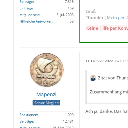
Beiträge
7.318
Einträge
169
Gruß
Mitglied seit
8. Jul. 2003
Thunder
(
Mein persö
Hilfreiche Antworten
58
Keine Hilfe per Kon
11. Oktober 2022 um 13:5
Zitat von Thun
Zusammenhang mit 
Mapenzi
Senior-Mitglied
Ach ja, danke. Das hat
Reaktionen
1.099
Beiträge
12.481
Mitglied seit
26. Mai. 2012