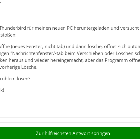
7
 Thunderbird für meinen neuen PC heruntergeladen und versucht mi
estoßen:
ffne (neues Fenster, nicht tab) und dann lösche, öffnet sich auto
ngen "Nachrichtenfenster/-tab beim Verschieben oder Löschen sch
aken heraus und wieder hereingemacht, aber das Programm öffne
vorherige Lösche.
Problem lösen?
k!
Zur hilfreichsten Antwort springen