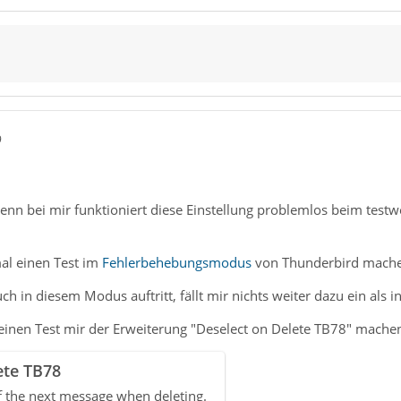
9
enn bei mir funktioniert diese Einstellung problemlos beim test
al einen Test im
Fehlerbehebungsmodus
von Thunderbird mache
 in diesem Modus auftritt, fällt mir nichts weiter dazu ein als in
einen Test mir der Erweiterung "Deselect on Delete TB78" machen
ete TB78
of the next message when deleting.