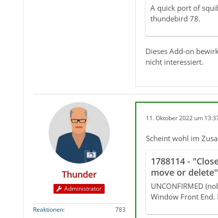
A quick port of squi
thundebird 78.
Dieses Add-on bewirkt
nicht interessiert.
11. Oktober 2022 um 13:3
Scheint wohl im Zus
1788114 - "Clo
move or delete
Thunder
with `Threaded`
UNCONFIRMED (nobo
Administrator
troubleshoot m
Window Front End. 
involve `Unifie
Reaktionen
783