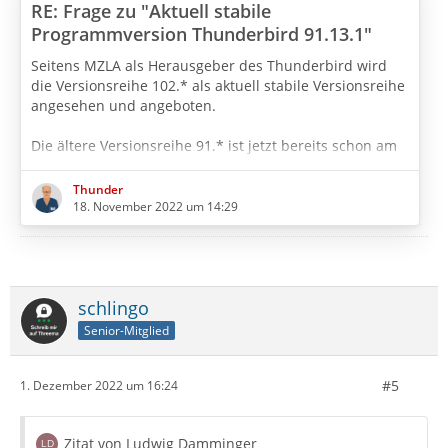
RE: Frage zu "Aktuell stabile
Programmversion Thunderbird 91.13.1"
Seitens MZLA als Herausgeber des Thunderbird wird
die Versionsreihe 102.* als aktuell stabile Versionsreihe
angesehen und angeboten.
Die ältere Versionsreihe 91.* ist jetzt bereits schon am
Ende des Lebenszyklus angekommen und somit "EOL" =
"End of Life". Es wird im Normalfall für 91.* keine
Thunder
Updates mehr in der Versionsreihe geben, wenn ich
18. November 2022 um 14:29
nicht irre.
Hier auf Thunderbird Mail DE als deutscher Support
Community für den Thunderbird habe ich bisher quasi
schlingo
im Alleingang entschieden, dass ich den…
Senior-Mitglied
#5
1. Dezember 2022 um 16:24
Zitat von Ludwig Damminger