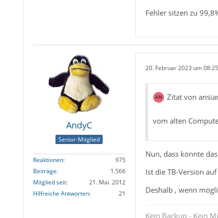
Fehler sitzen zu 99,8% 
20. Februar 2023 um 08:2
Zitat von ansia
vom alten Computer
AndyC
Senior-Mitglied
Nun, dass könnte das
Reaktionen
975
Ist die TB-Version au
Beiträge
1.566
Mitglied seit
21. Mai. 2012
Deshalb , wenn möglic
Hilfreiche Antworten
21
Kein Backup - Kein Mi