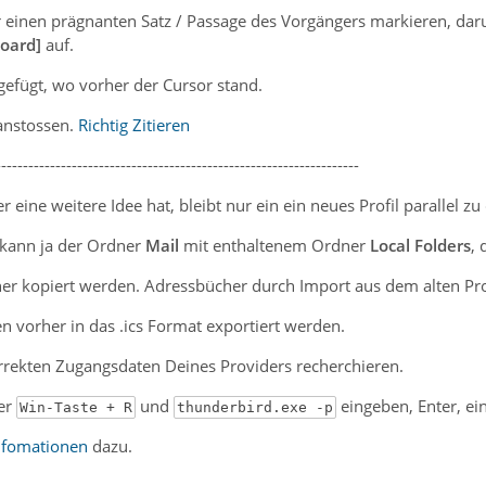
r einen prägnanten Satz / Passage des Vorgängers markieren, dar
oard]
auf.
gefügt, wo vorher der Cursor stand.
 anstossen.
Richtig Zitieren
-------------------------------------------------------------------
 eine weitere Idee hat, bleibt nur ein ein neues Profil parallel z
kann ja der Ordner
Mail
mit enthaltenem Ordner
Local Folders
, 
er kopiert werden. Adressbücher durch Import aus dem alten Prof
en vorher in das .ics Format exportiert werden.
orrekten Zugangsdaten Deines Providers recherchieren.
er
und
eingeben, Enter, ein
Win-Taste + R
thunderbird.exe -p
Infomationen
dazu.