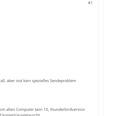
#1
ll, aber iost kein spezielles Sendeproblem
vom alten Computer (win 10, thunderbirdversion
d kopiert/ausgetauscht