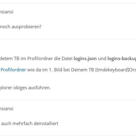
nsiansi
 noch ausprobieren?
ndetem TB im Profilordner die Datei
logins.json
und
logins-backu
Profilordner
wie da im 1. Bild bei Deinem TB [tmdekeyboard]Or
plorer obiges ausführen.
nsiansi
auch mehrfach deinstalliert