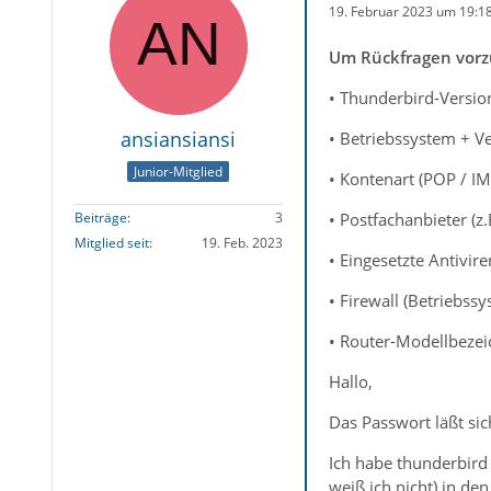
19. Februar 2023 um 19:1
Um Rückfragen vorzu
• Thunderbird-Versio
ansiansiansi
• Betriebssystem + V
Junior-Mitglied
• Kontenart (POP / I
• Postfachanbieter (
Beiträge
3
Mitglied seit
19. Feb. 2023
• Eingesetzte Antivi
• Firewall (Betriebss
• Router-Modellbezei
Hallo,
Das Passwort läßt sic
Ich habe thunderbird
weiß ich nicht) in d