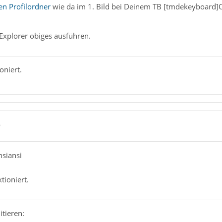
n Profilordner
wie da im 1. Bild bei Deinem TB [tmdekeyboard]
Explorer obiges ausführen.
oniert.
9
nsiansi
ktioniert.
tieren: