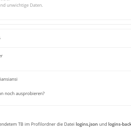
ind unwichtige Daten.
5
er
iansiansi
nn noch ausprobieren?
eendetem TB im Profilordner die Datei
logins.json
und
logins-bac