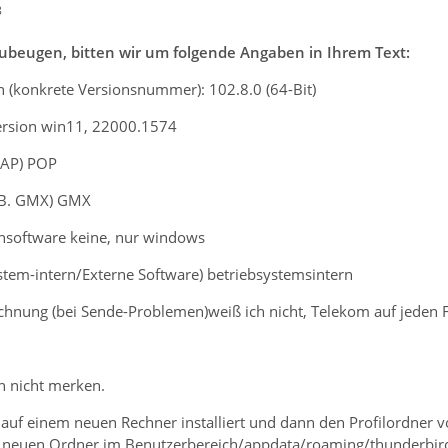
8
beugen, bitten wir um folgende Angaben in Ihrem Text:
n (konkrete Versionsnummer): 102.8.0 (64-Bit)
ersion win11, 22000.1574
MAP) POP
z.B. GMX) GMX
rensoftware keine, nur windows
ystem-intern/Externe Software) betriebsystemsintern
chnung (bei Sende-Problemen)weiß ich nicht, Telekom auf jeden Fa
h nicht merken.
 auf einem neuen Rechner installiert und dann den Profilordner 
en neuen Ordner im Benutzerbereich/appdata/roaming/thunderbir