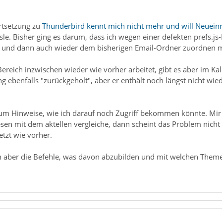
ortsetzung zu
Thunderbird kennt mich nicht mehr und will Neuein
e. Bisher ging es darum, dass ich wegen einer defekten prefs.js
n und dann auch wieder dem bisherigen Email-Ordner zuordnen 
ereich inzwischen wieder wie vorher arbeitet, gibt es aber im K
ng ebenfalls "zurückgeholt", aber er enthält noch längst nicht w
 um Hinweise, wie ich darauf noch Zugriff bekommen könnte. Mir 
esen mit dem aktellen vergleiche, dann scheint das Problem nich
etzt wie vorher.
ber die Befehle, was davon abzubilden und mit welchen Themen 