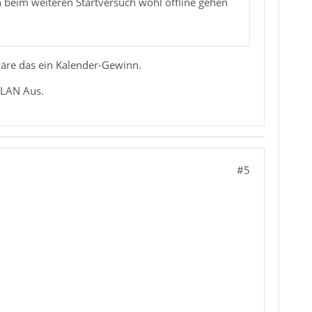
beim weiteren Startversuch wohl offline gehen
äre das ein Kalender-Gewinn.
WLAN Aus.
#5