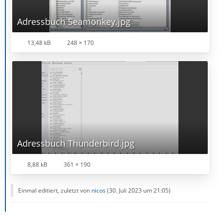
Adressbuch Seamonkey.jpg
13,48 kB
248 × 170
Adressbuch Thunderbird.jpg
8,88 kB
361 × 190
Einmal editiert, zuletzt von
nicos
(
30. Juli 2023 um 21:05
)