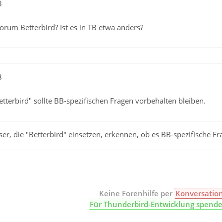
3
rum Betterbird? Ist es in TB etwa anders?
3
terbird" sollte BB-spezifischen Fragen vorbehalten bleiben.
ser, die "Betterbird" einsetzen, erkennen, ob es BB-spezifische Fr
Keine Forenhilfe per
Konversatio
Für Thunderbird-Entwicklung spend