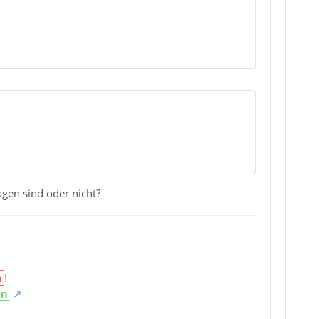
agen sind oder nicht?
n
!
en