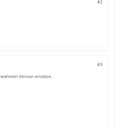
#2
#3
 erwähnten Version einsetze.