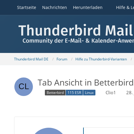
Startseite
Nachrichten
Herunterladen
Hilfe & L
Thunderbird Mail DE
Forum
Hilfe zu Thunderbird-Varianten
Tab Ansicht in Betterbir
Clio1
28.
Betterbird
115 ESR
Linux