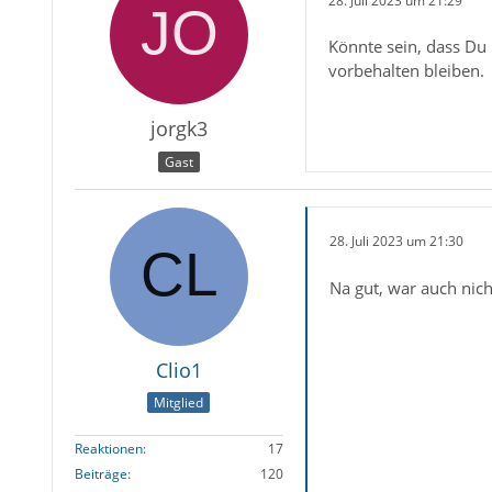
28. Juli 2023 um 21:29
Könnte sein, dass Du 
vorbehalten bleiben.
jorgk3
Gast
28. Juli 2023 um 21:30
Na gut, war auch nich
Clio1
Mitglied
Reaktionen
17
Beiträge
120