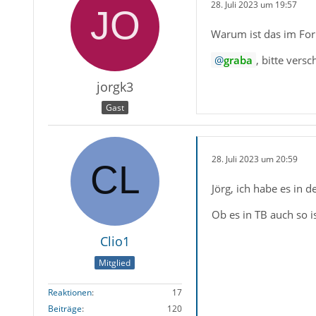
28. Juli 2023 um 19:57
Warum ist das im Foru
graba
, bitte versc
jorgk3
Gast
28. Juli 2023 um 20:59
Jörg, ich habe es in d
Ob es in TB auch so is
Clio1
Mitglied
Reaktionen
17
Beiträge
120