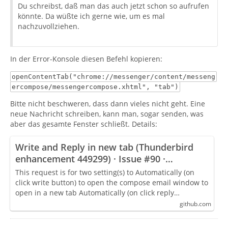
Du schreibst, daß man das auch jetzt schon so aufrufen
könnte. Da wüßte ich gerne wie, um es mal
nachzuvollziehen.
In der Error-Konsole diesen Befehl kopieren:
openContentTab("chrome://messenger/content/messeng
ercompose/messengercompose.xhtml", "tab")
Bitte nicht beschweren, dass dann vieles nicht geht. Eine
neue Nachricht schreiben, kann man, sogar senden, was
aber das gesamte Fenster schließt. Details:
Write and Reply in new tab (Thunderbird
enhancement 449299) · Issue #90 ·
Betterbird/thunderbird-patches
This request is for two setting(s) to Automatically (on
click write button) to open the compose email window to
open in a new tab Automatically (on click reply…
github.com