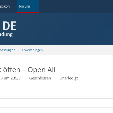
exikon
Forum
npassungen
Erweiterungen
k öffen – Open All
23 um 23:23
Geschlossen
Unerledigt