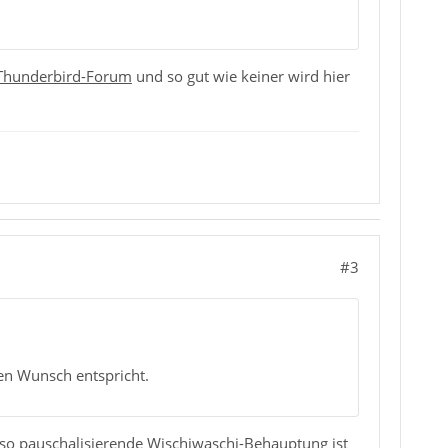
Thunderbird-Forum
und so gut wie keiner wird hier
#3
inen Wunsch entspricht.
e so pauschalisierende Wischiwaschi-Behauptung ist