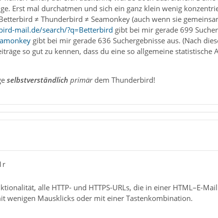
unge. Erst mal durchatmen und sich ein ganz klein wenig konzentr
Betterbird ≠ Thunderbird ≠ Seamonkey (auch wenn sie gemeinsa
ird-mail.de/search/?q=Betterbird
gibt bei mir gerade 699 Suche
Seamonkey
gibt bei mir gerade 636 Suchergebnisse aus. (Nach dies
iträge so gut zu kennen, dass du eine so allgemeine statistische Au
ge
selbstverständlich
primär
dem Thunderbird!
1r
nktionalität, alle HTTP- und HTTPS-URLs, die in einer HTML–E-M
mit wenigen Mausklicks oder mit einer Tastenkombination.