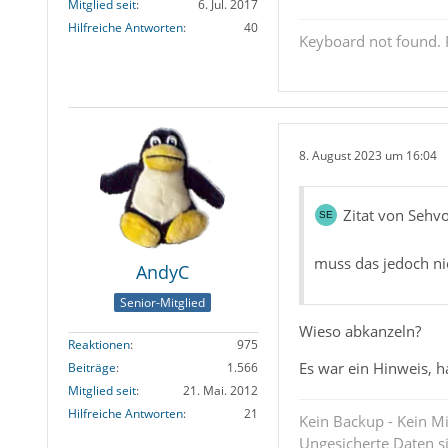
Mitglied seit
6. Jul. 2017
Hilfreiche Antworten
40
Keyboard not found. P
8. August 2023 um 16:04
Zitat von Sehv
muss das jedoch ni
AndyC
Senior-Mitglied
Wieso abkanzeln?
Reaktionen
975
Es war ein Hinweis, h
Beiträge
1.566
Mitglied seit
21. Mai. 2012
Hilfreiche Antworten
21
Kein Backup - Kein Mi
Ungesicherte Daten s