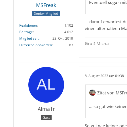
Eventuell
sogar mi
MSFreak
Senior-Mitglied
... darauf erwartest
Reaktionen
1.102
einen alternativen Mai
Beiträge
4.012
Mitglied seit
23. Okt. 2019
Gruß Micha
Hilfreiche Antworten
83
8. August 2023 um 01:38
Zitat von MSFr
... so gut wie keine
Alma1r
Gast
So gut wie keiner ode