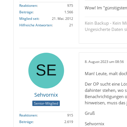
Reaktionen
975
Wow! Im "günstigsten 
Beiträge
1.566
Mitglied seit
21. Mai. 2012
Kein Backup - Kein Mi
Hilfreiche Antworten
21
Ungesicherte Daten s
8. August 2023 um 08:56
Man! Leute, malt doch
Der OP sucht eine Lös
dahinter stehen, wo s
Sehvornix
Benachrichtigungen o
hinweisen, muss das 
Senior-Mitglied
Gruß
Reaktionen
915
Beiträge
2.619
Sehvornix