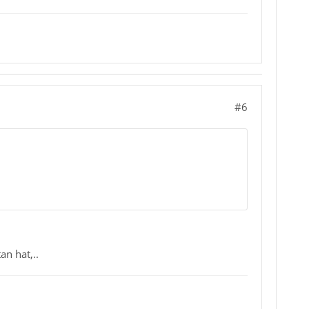
#6
an hat,..