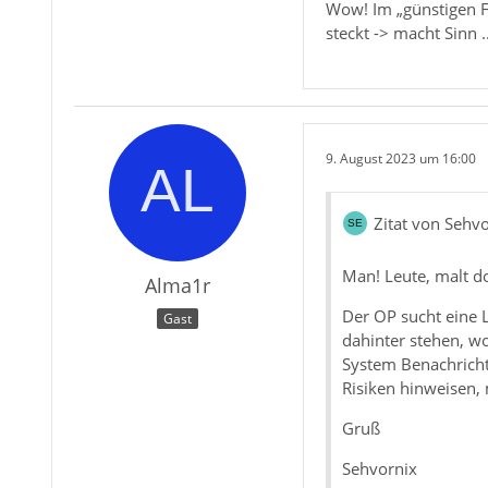
Wow! Im „günstigen F
steckt -> macht Sinn .
9. August 2023 um 16:00
Zitat von Sehv
Man! Leute, malt do
Alma1r
Der OP sucht eine 
Gast
dahinter stehen, wo
System Benachricht
Risiken hinweisen,
Gruß
Sehvornix