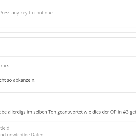
ress any key to continue.
ornix
cht so abkanzeln.
abe allerdigs im selben Ton geantwortet wie dies der OP in #3 get
tleid!
ind unwichtige Daten.