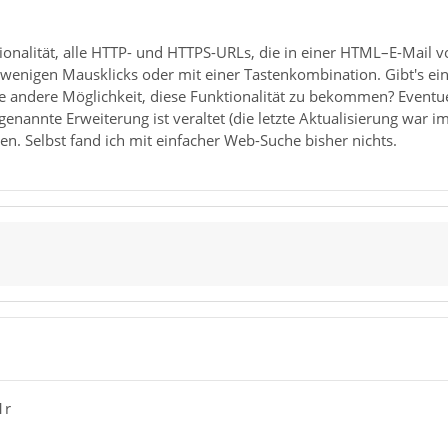
tionalität, alle HTTP- und HTTPS-URLs, die in einer HTML–E-Mai
 wenigen Mausklicks oder mit einer Tastenkombination. Gibt's ei
e andere Möglichkeit, diese Funktionalität zu bekommen? Event
nannte Erweiterung ist veraltet (die letzte Aktualisierung war im A
n. Selbst fand ich mit einfacher Web-Suche bisher nichts.
1r