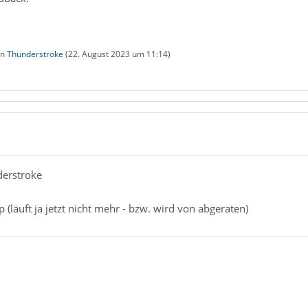
on
Thunderstroke
(
22. August 2023 um 11:14
)
derstroke
(läuft ja jetzt nicht mehr - bzw. wird von abgeraten)