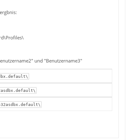
ergbnis:
\Profiles\
"Benutzername2" und "Benutzername3"
dbx.default\
2asdbx.default\
532asdbx.default\