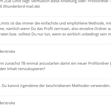
2GB Limit liegt: vermutlich diese Anleitung oder: Profilordner -
E (thunderbird-mail.de)
imits ist das immer die einfachste und empfohlene Methode, mit d
e, nämlich wenn Du das Profil zerrissen, also einzelne Ordner au
aten bzw. solltest Du nur tun, wenn es wirklich unbedingt sein 
derstroke
ann zunächst TB einmal anzustarten damit ein neuer Profilordner 
den Inhalt reinzukopieren?
gal. Du kannst irgendeine der beschriebenen Methoden verwenden.
derstroke