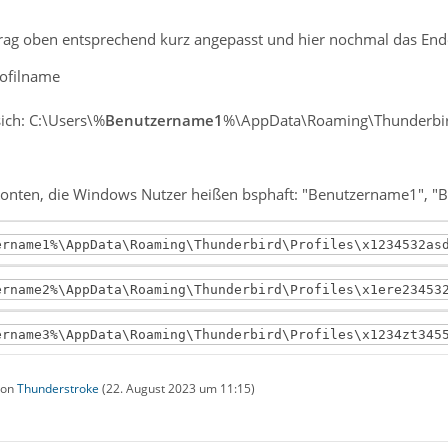
rag oben entsprechend kurz angepasst und hier nochmal das End
rofilname
sich: C:\Users\%
Benutzername1
%\AppData\Roaming\Thunderbird
Konten, die Windows Nutzer heißen bsphaft: "Benutzername1", 
ername1%\AppData\Roaming\Thunderbird\Profiles\x1234532as
ername2%\AppData\Roaming\Thunderbird\Profiles\x1ere23453
ername3%\AppData\Roaming\Thunderbird\Profiles\x1234zt345
 von
Thunderstroke
(
22. August 2023 um 11:15
)