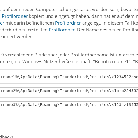
d auf dem neuen Computer schon gestartet worden sein, bevor Sie
n
Profilordner
kopiert und eingefügt haben, dann hat er auf dem 
er
mit darin befindlichem
Profilordner
angelegt. In diesem Fall k
underbird neu erstellten
Profilordner
. Der Name des neuen Profilo
geändert werden.
10 verschiedene Pfade aber jeder Profilordnername ist unterschied
Konten, die Windows Nutzer heißen bsphaft: "Benutzername1", 
ername1%\AppData\Roaming\Thunderbird\Profiles\x1234532as
ername2%\AppData\Roaming\Thunderbird\Profiles\x1ere23453
ername3%\AppData\Roaming\Thunderbird\Profiles\x1234zt345
dback!