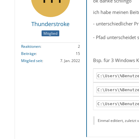
ok danke schlingo
ich habe meinen Beit
Thunderstroke
- unterschiedlicher P
Mitglied
- Pfad unterscheidet 
Reaktionen
2
Beiträge
15
Bsp. für 3 Windows 
Mitglied seit
7. Jan. 2022
C:\Users\%Benutz
C:\Users\%Benutz
C:\Users\%Benutz
Einmal editiert, zuletzt