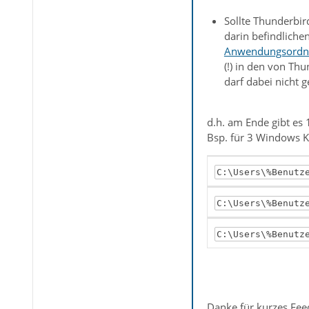
Sollte Thunderbir
darin befindliche
Anwendungsordn
(!) in den von Th
darf dabei nicht 
d.h. am Ende gibt es 
Bsp. für 3 Windows 
C:\Users\%Benutz
C:\Users\%Benutz
C:\Users\%Benutz
Danke für kurzes Fee