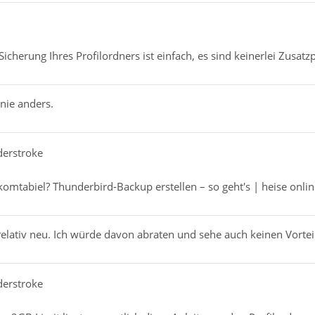
 Sicherung Ihres Profilordners ist einfach, es sind keinerlei Zus
nie anders.
derstroke
 komtabiel? Thunderbird-Backup erstellen – so geht's | heise onli
relativ neu. Ich würde davon abraten und sehe auch keinen Vorteil
derstroke