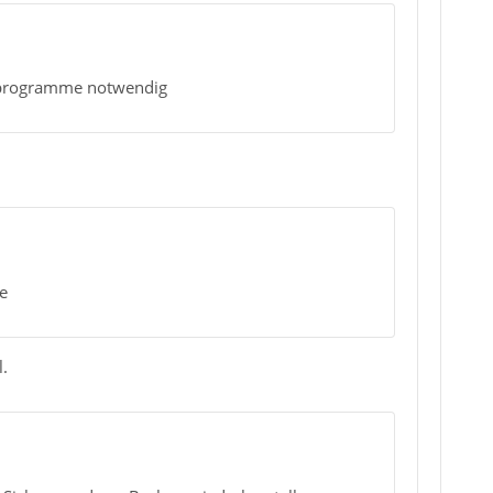
atzprogramme notwendig
ne
.