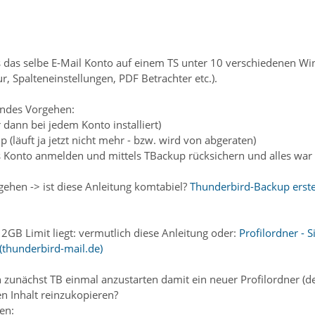
s das selbe E-Mail Konto auf einem TS unter 10 verschiedenen Win
r, Spalteneinstellungen, PDF Betrachter etc.).
gendes Vorgehen:
r dann bei jedem Konto installiert)
 (läuft ja jetzt nicht mehr - bzw. wird von abgeraten)
 Konto anmelden und mittels TBackup rücksichern und alles war p
ehen -> ist diese Anleitung komtabiel?
Thunderbird-Backup erstel
B Limit liegt: vermutlich diese Anleitung oder:
Profilordner - 
(thunderbird-mail.de)
n zunächst TB einmal anzustarten damit ein neuer Profilordner (d
n Inhalt reinzukopieren?
en: