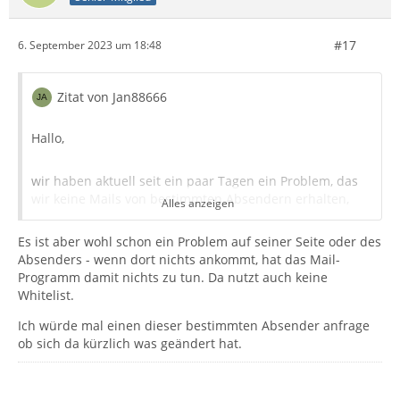
#17
6. September 2023 um 18:48
Zitat von Jan88666
Hallo,
wir haben aktuell seit ein paar Tagen ein Problem, das
wir keine Mails von bestimmten Absendern erhalten,
Alles anzeigen
diese wurde alle schon in die Whitelist eingefügt. Jedoch
ohne Erfolg.
Es ist aber wohl schon ein Problem auf seiner Seite oder des
Absenders - wenn dort nichts ankommt, hat das Mail-
Programm damit nichts zu tun. Da nutzt auch keine
Die Mails kommen auch nicht beim Webmailer etc. an,
Whitelist.
sind weder im Spamordner oder sonstiges. Unser
Anbieter weiß auch nicht mehr weiter und die Seite wo
Ich würde mal einen dieser bestimmten Absender anfrage
es Probleme gibt kennt auch keine Lösung mehr.
ob sich da kürzlich was geändert hat.
Thunderbird 102.15.0 (64-Bit)