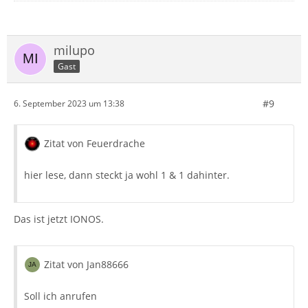
Zitat von Jan88666
milupo
Bitdefender
Gast
#9
6. September 2023 um 13:38
Unabhängig von Deinem Problem solltest Du Dich von
dieser unnötigen Systembremse verabschieden. Solche
Badware ist für alle möglichen Probleme verantwortlich.
Zitat von Feuerdrache
Du solltest auch verstehen, dass Du mit
Schlangenöl
Deine Sicherheit nicht etwa erhöhst, sondern im
hier lese, dann steckt ja wohl 1 & 1 dahinter.
Gegenteil sogar senkst.
Gruß Ingo
Das ist jetzt IONOS.
Zitat von Jan88666
Soll ich anrufen