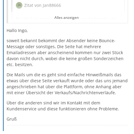
Zitat von Jan88666
Alles anzeigen
Die Mails kommen auch nicht beim Webmailer etc.
an, sind weder im Spamordner oder sonstiges.
Hallo Ingo,
soweit bekannt bekommt der Absender keine Bounce-
Message oder sonstiges
.
Die Seite hat mehrere
Hallo Jan
Emailadressen aber anscheinend kommen nur zwei Stück
davon nicht durch, wobei die keine großen Sonderzeichen
dann ist es auf jeden Fall kein TB Problem und Du bist
etc. besitzen.
hier falsch.
Die Mails um die es geht sind einfache Hinweißmails das
etwas über diese Seite verkauft wurde oder das uns jemand
angeschrieben hat über die Plattform, ohne Anhang aber
mit einer Übersicht der Verkaufs/Nachrichtenverläufe.
Zitat von Jan88666
Über die anderen sind wir im Kontakt mit dem
Unser Anbieter weiß auch nicht mehr weiter und
Kundenservice und diese funktionieren ohne Probleme.
die Seite wo es Probleme gibt kennt auch keine
Gruß
Lösung mehr.