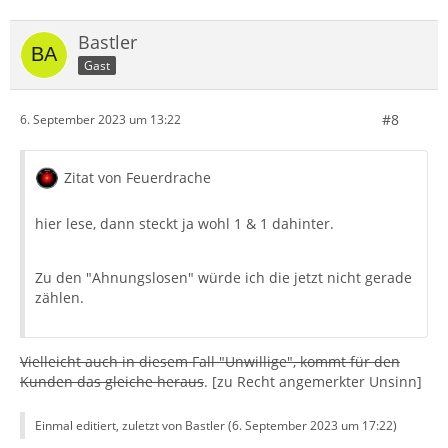
Bekommt der Absender eine Bounce-Message? Was
Bastler
passiert, wenn der Absender MDN und DSN anfordert?
Gast
#8
6. September 2023 um 13:22
Zitat von Jan88666
Wir hatten als letzte Möglichkeit versucht auf der
Zitat von Feuerdrache
betroffenen Seite eine andere Domainmailadresse
vorrübergehend anzugeben, jedoch wird da ein
hier lese, dann steckt ja wohl 1 & 1 dahinter.
Code benötigt, der von einer der Mailadessen
versendet wird, die nicht ankommt.
Zu den "Ahnungslosen" würde ich die jetzt nicht gerade
zählen.
Das Problem besteht nur bei einer bestimmten
Absender-Domain? Ist die Mail irgendwie komplex, d.h.
Vielleicht auch in diesem Fall "Unwillige", kommt für den
enthält z.B. umfangreiche Anhänge? Besteht das
Kunden das gleiche heraus
. [zu Recht angemerkter Unsinn]
Problem auch mit einer einfachen Textmail? Besteht das
Problem auch mit einer einfachen Testmail von einer
Einmal editiert, zuletzt von Bastler (
6. September 2023 um 17:22
)
anderen Absenderadresse aus derselben Domain?