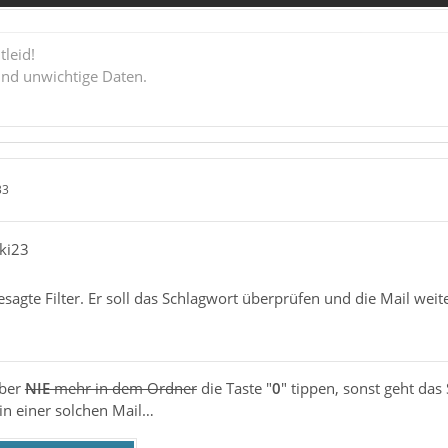
tleid!
ind unwichtige Daten.
33
nki23
gte Filter. Er soll das Schlagwort überprüfen und die Mail weite
aber
NIE
mehr in dem Ordner
die Taste "
0
" tippen, sonst geht das 
n einer solchen Mail…