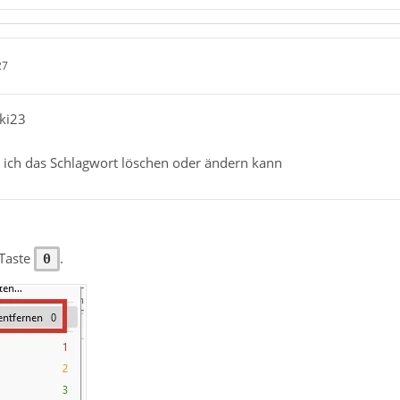
27
nki23
e ich das Schlagwort löschen oder ändern kann
 Taste
.
0