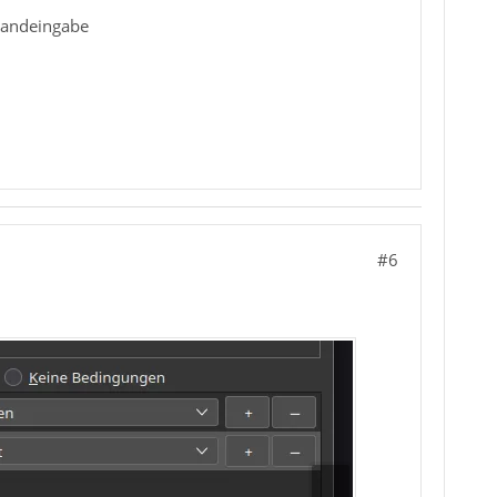
 Handeingabe
#6