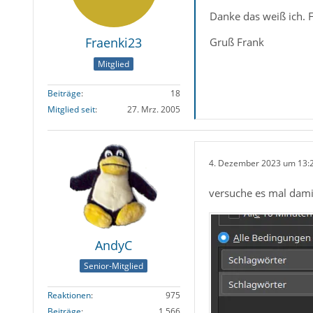
Danke das weiß ich. F
Fraenki23
Gruß Frank
Mitglied
Beiträge
18
Mitglied seit
27. Mrz. 2005
4. Dezember 2023 um 13:
versuche es mal dami
AndyC
Senior-Mitglied
Reaktionen
975
Beiträge
1.566