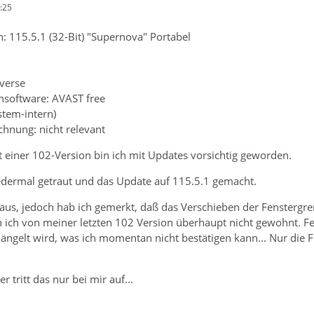
:25
: 115.5.1 (32-Bit) "Supernova" Portabel
iverse
ensoftware: AVAST free
stem-intern)
chnung: nicht relevant
 einer 102-Version bin ich mit Updates vorsichtig geworden.
iedermal getraut und das Update auf 115.5.1 gemacht.
 aus, jedoch hab ich gemerkt, daß das Verschieben der Fenstergren
bin ich von meiner letzten 102 Version überhaupt nicht gewohnt. F
ngelt wird, was ich momentan nicht bestätigen kann... Nur die Fe
r tritt das nur bei mir auf...