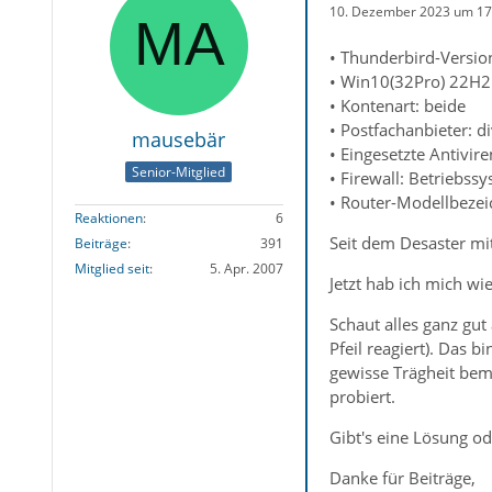
10. Dezember 2023 um 17
• Thunderbird-Version
• Win10(32Pro) 22H2
• Kontenart: beide
• Postfachanbieter: d
mausebär
• Eingesetzte Antivir
Senior-Mitglied
• Firewall: Betriebssy
• Router-Modellbezei
Reaktionen
6
Seit dem Desaster mit
Beiträge
391
Mitglied seit
5. Apr. 2007
Jetzt hab ich mich w
Schaut alles ganz gut
Pfeil reagiert). Das 
gewisse Trägheit bemä
probiert.
Gibt's eine Lösung ode
Danke für Beiträge,