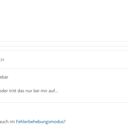
:31
ebär
der tritt das nur bei mir auf...
 auch im
Fehlerbehebungsmodus
?