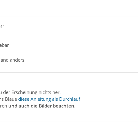
:11
ebär
amand anders
u der Erscheinung nichts her.
ins Blaue
diese Anleitung als Durchlauf
hren
und auch die Bilder beachten
.