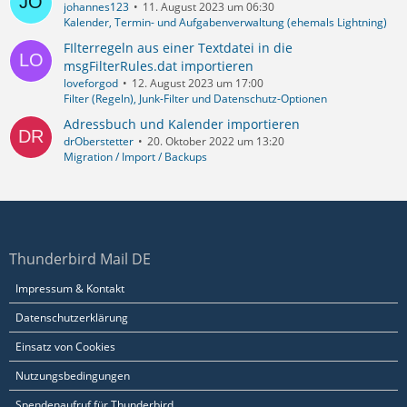
johannes123
11. August 2023 um 06:30
Kalender, Termin- und Aufgabenverwaltung (ehemals Lightning)
FIlterregeln aus einer Textdatei in die
msgFilterRules.dat importieren
loveforgod
12. August 2023 um 17:00
Filter (Regeln), Junk-Filter und Datenschutz-Optionen
Adressbuch und Kalender importieren
drOberstetter
20. Oktober 2022 um 13:20
Migration / Import / Backups
Thunderbird Mail DE
Impressum & Kontakt
Datenschutzerklärung
Einsatz von Cookies
Nutzungsbedingungen
Spendenaufruf für Thunderbird