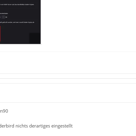
1
an90
erbird nichts derartiges eingestellt