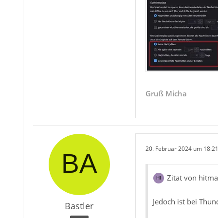
Gruß Micha
20. Februar 2024 um 18:2
Zitat von hitm
Jedoch ist bei Thund
Bastler