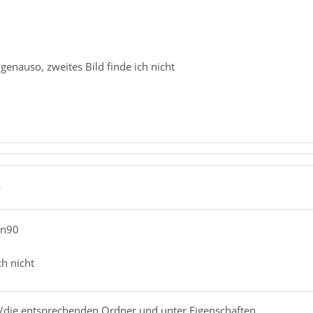
r genauso, zweites Bild finde ich nicht
4
an90
ch nicht
en/die entsprechenden Ordner und unter Eigenschaften.