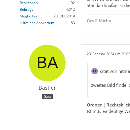
Reaktionen
1.102
Standardmäßig ist die
Beiträge
4.012
Mitglied seit
23. Okt. 2019
Gruß Micha
Hilfreiche Antworten
83
20. Februar 2024 um 20:0
Zitat von hitm
zweites Bild finde i
Bastler
Gast
Ordner | Rechtsklic
Ist m.E. eindeutige We