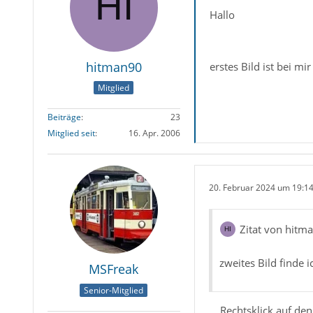
Hallo
hitman90
erstes Bild ist bei mi
Mitglied
Beiträge
23
Mitglied seit
16. Apr. 2006
20. Februar 2024 um 19:1
Zitat von hitm
zweites Bild finde i
MSFreak
Senior-Mitglied
... Rechtsklick auf d