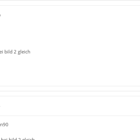
9
ei bild 2 gleich
4
an90
 bei bild 2 gleich