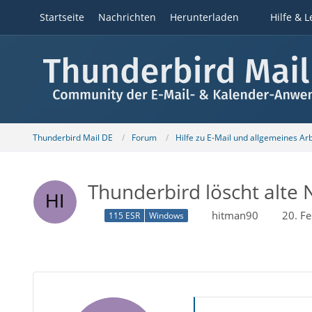
Startseite
Nachrichten
Herunterladen
Hilfe & L
Thunderbird Mail DE
Forum
Hilfe zu E-Mail und allgemeines Ar
Thunderbird löscht alte
hitman90
20. F
115 ESR
Windows