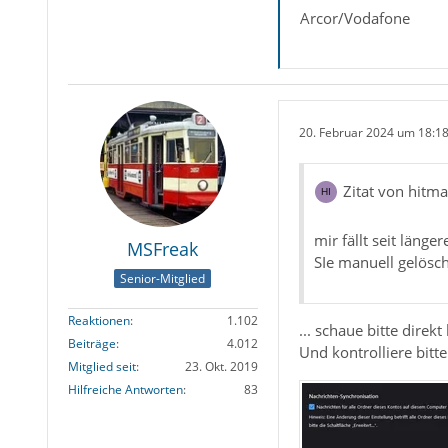
Arcor/Vodafone
20. Februar 2024 um 18:1
Zitat von hitm
mir fällt seit läng
MSFreak
SIe manuell gelösc
Senior-Mitglied
Reaktionen
1.102
... schaue bitte dire
Beiträge
4.012
Und kontrolliere bitt
Mitglied seit
23. Okt. 2019
Hilfreiche Antworten
83