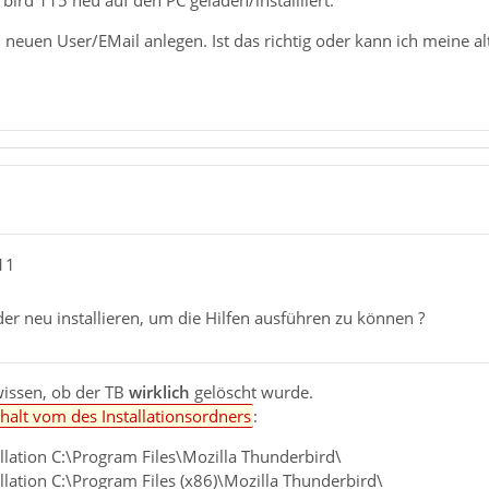
ird 115 neu auf den PC geladen/installliert.
euen User/EMail anlegen. Ist das richtig oder kann ich meine alt
11
er neu installieren, um die Hilfen ausführen zu können ?
wissen, ob der TB
wirklich
gelöscht wurde.
nhalt vom des Installationsordners
:
allation C:\Program Files\Mozilla Thunderbird\
allation C:\Program Files (x86)\Mozilla Thunderbird\