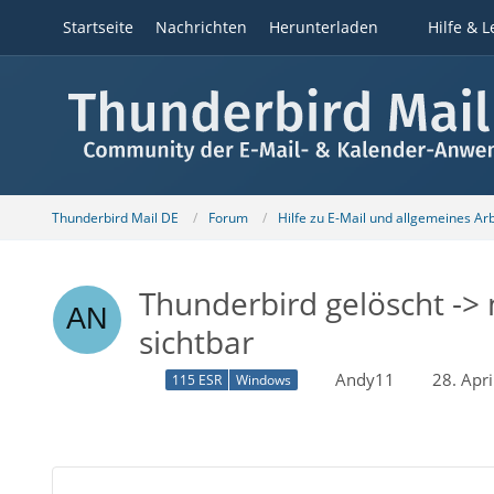
Startseite
Nachrichten
Herunterladen
Hilfe & L
Thunderbird Mail DE
Forum
Hilfe zu E-Mail und allgemeines Ar
Thunderbird gelöscht -> 
sichtbar
Andy11
28. Apr
115 ESR
Windows