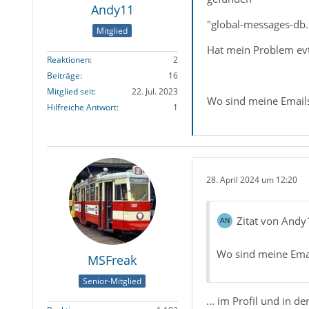
Andy11
"global-messages-db.sql
Mitglied
Hat mein Problem evtl
Reaktionen
2
Beiträge
16
Mitglied seit
22. Jul. 2023
Wo sind meine Emails 
Hilfreiche Antwort
1
28. April 2024 um 12:20
Zitat von Andy
Wo sind meine Email
MSFreak
Senior-Mitglied
... im Profil und in 