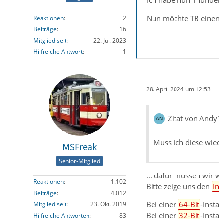
Ich habe nun Thunderb
Nun möchte TB einen n
Reaktionen
2
Beiträge
16
Mitglied seit
22. Jul. 2023
Hilfreiche Antwort
1
28. April 2024 um 12:53
Zitat von Andy
Muss ich diese wied
MSFreak
Senior-Mitglied
... dafür müssen wir 
Reaktionen
1.102
Bitte zeige uns den
I
Beiträge
4.012
Bei einer
64-Bit
-Inst
Mitglied seit
23. Okt. 2019
Bei einer
32-Bit
-Inst
Hilfreiche Antworten
83