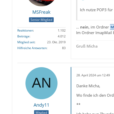
Ich nutze POP3 für 
MSFreak
Senior-Mitglied
...
nein
, im Ordner
M
Reaktionen
1.102
Im Ordner ImapMail b
Beiträge
4.012
Mitglied seit
23. Okt. 2019
Gruß Micha
Hilfreiche Antworten
83
28. April 2024 um 12:49
Danke Micha,
Wo finde ich den Ordn
Andy11
**
Mitglied