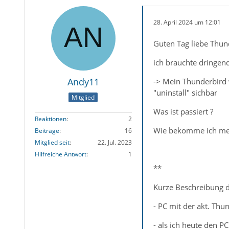
28. April 2024 um 12:01
Guten Tag liebe Thu
ich brauchte dringend
Andy11
-> Mein Thunderbird 
"uninstall" sichbar
Mitglied
Was ist passiert ?
Reaktionen
2
Wie bekomme ich mein 
Beiträge
16
Mitglied seit
22. Jul. 2023
Hilfreiche Antwort
1
**
Kurze Beschreibung d
- PC mit der akt. Th
- als ich heute den P