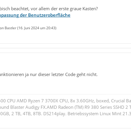
isch beachtet, vor allem der erste graue Kasten?
Anpassung der Benutzeroberfläche
von Bastler (
16. Juni 2024 um 20:43
)
ktionieren ja nur dieser letzter Code geht nicht.
 600 CPU AMD Ryzen 7 3700X CPU, 8x 3.60GHz, boxed, Crucial B
ound Blaster Audigy FX.AMD Radeon (TM) R9 380 Series SSHD 
GB, 2 TB, 4TB, 8TB. DS214play. Betriebssystem Linux Mint 21.3