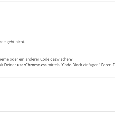
e
ode geht nicht.
 Theme oder ein anderer Code dazwischen?
alt Deiner
userChrome.css
mittels "Code-Block einfügen" Foren-Fu