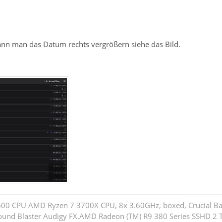
kann man das Datum rechts vergrößern siehe das Bild.
 600 CPU AMD Ryzen 7 3700X CPU, 8x 3.60GHz, boxed, Crucial B
ound Blaster Audigy FX.AMD Radeon (TM) R9 380 Series SSHD 