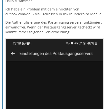
Hallo zusammen,
ich habe ein Problem mit dem einrichten von
outlook.com/de E-Mail Adressen in K9/Thunderbird Mobile.
Die Authentifizierung des Posteingangsservers funktioniert
einwandfrei. Wenn der Postausgangsserver gecheckt wird
kommt immer folgende Fehlermeldung: