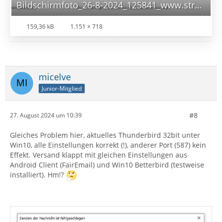
Bildschirmfoto_26-8-2024_125841_www.strato.de.jpeg
159,36 kB
1.151 × 718
micelve
Junior-Mitglied
#8
27. August 2024 um 10:39
Gleiches Problem hier, aktuelles Thunderbird 32bit unter
Win10, alle Einstellungen korrekt (!), anderer Port (587) kein
Effekt. Versand klappt mit gleichen Einstellungen aus
Android Client (FairEmail) und Win10 Betterbird (testweise
installiert). Hm!?