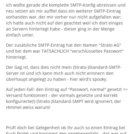
ich wollte gerade die komplette SMTP-Konfig abreissen und
neu setzen als mir auffiel dass ein weiterer SMTP-Eintrag
vorhanden war, der mir vorher nur nicht aufgefallen war;
ich hatte auch nicht auf den geachtet weil ich dort einiges
an Servern hinterlegt habe - dieser ging in der Menge
einfach unter.
Der zusätzliche SMTP-Eintrag hat den Namen "Strato AG"
und bei dem war TATSÄCHLICH "verschlüsseltes Passwort"
hinterlegt.
Der Gag ist, dass dies nicht mein (Strato-)Standard-SMTP-
Server ist und ich kann mich auch nicht erinnern den
überhaupt angelegt zu haben - hier wird's spooky.
Auf jeden Fall: den Eintrag auf "Passwort, normal" gesetzt =>
Versand funktioniert - der vormals gesetzte und korrekt
konfigurierte(!) (Strato-)Standard-SMPT wird ignoriert, der
Himmel weiss warum!
Prüft doch bei Gelegenheit ob Ihr auch so einen EIntrag bei
Euch findet und korrigiert den gegebenenfalls - das war auf