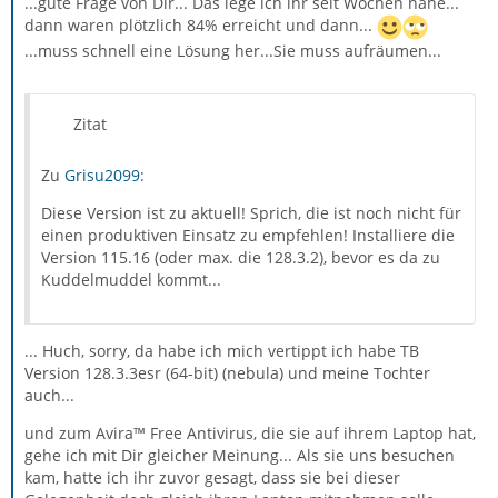
...gute Frage von Dir... Das lege ich ihr seit Wochen nahe...
dann waren plötzlich 84% erreicht und dann...
...muss schnell eine Lösung her...Sie muss aufräumen...
Zitat
Zu
Grisu2099
:
Diese Version ist zu aktuell! Sprich, die ist noch nicht für
einen produktiven Einsatz zu empfehlen! Installiere die
Version 115.16 (oder max. die 128.3.2), bevor es da zu
Kuddelmuddel kommt...
... Huch, sorry, da habe ich mich vertippt ich habe TB
Version 128.3.3esr (64-bit) (nebula) und meine Tochter
auch...
und zum Avira™ Free Antivirus, die sie auf ihrem Laptop hat,
gehe ich mit Dir gleicher Meinung... Als sie uns besuchen
kam, hatte ich ihr zuvor gesagt, dass sie bei dieser