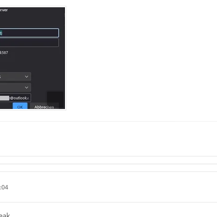
:04
eak