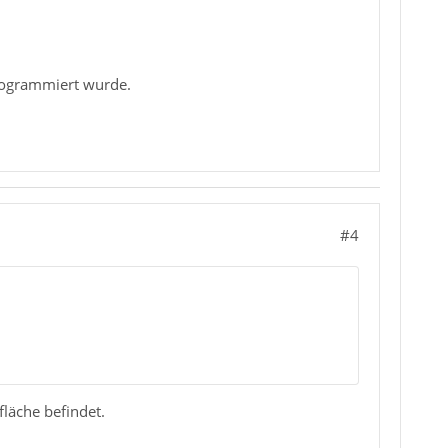
programmiert wurde.
#4
läche befindet.