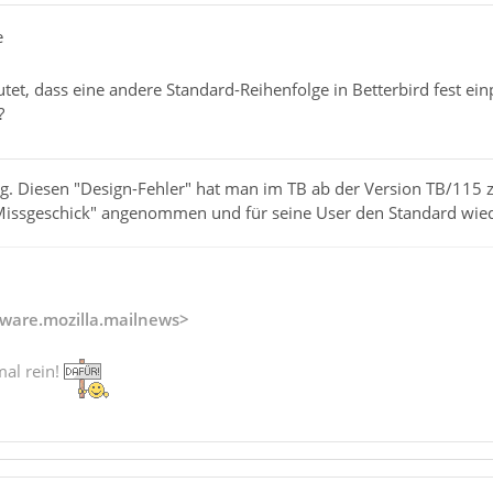
e
tet, dass eine andere Standard-Reihenfolge in Betterbird fest e
?
htig. Diesen "Design-Fehler" hat man im TB ab der Version TB/115
Missgeschick" angenommen und für seine User den Standard wiede
ware.mozilla.mailnews>
mal rein!