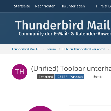
Startseite
Nachrichten
Herunterladen
Hilfe & L
Thunderbird Mail DE
Forum
Hilfe zu Thunderbird-Varianten
(Unified) Toolbar unterh
thoste
Betterbird
128 ESR
Windows