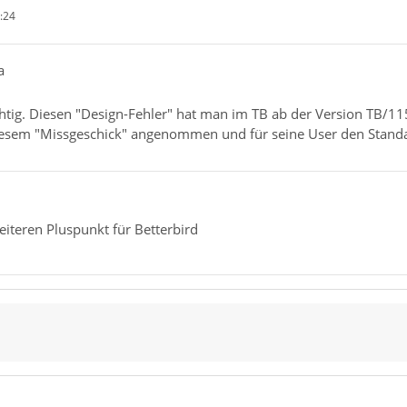
:24
a
ichtig. Diesen "Design-Fehler" hat man im TB ab der Version TB/1
iesem "Missgeschick" angenommen und für seine User den Standar
eiteren Pluspunkt für Betterbird