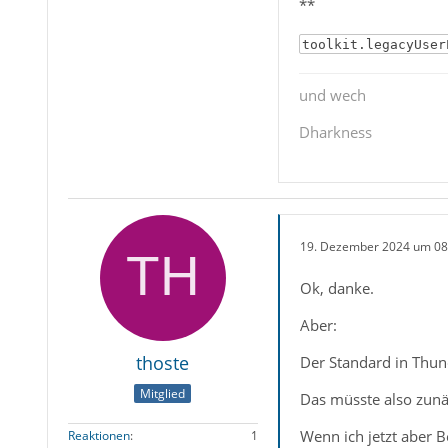
**
toolkit.legacyUser
und wech
Dharkness
19. Dezember 2024 um 08
Ok, danke.
Aber:
thoste
Der Standard in Thun
Mitglied
Das müsste also zunäc
Wenn ich jetzt aber 
Reaktionen
1