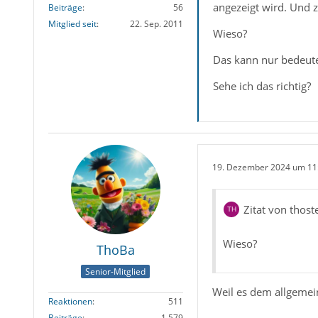
angezeigt wird. Und 
Beiträge
56
Mitglied seit
22. Sep. 2011
Wieso?
Das kann nur bedeute
Sehe ich das richtig?
19. Dezember 2024 um 11
Zitat von thost
Wieso?
ThoBa
Senior-Mitglied
Weil es dem allgemein
Reaktionen
511
Beiträge
1.579