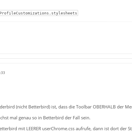
ProfileCustomizations.stylesheets
:33
derbird (nicht Betterbird) ist, dass die Toolbar OBERHALB der Me
hst mal genau so in Betterbird der Fall sein.
Betterbird mit LEERER userChrome.css aufrufe, dann ist dort de