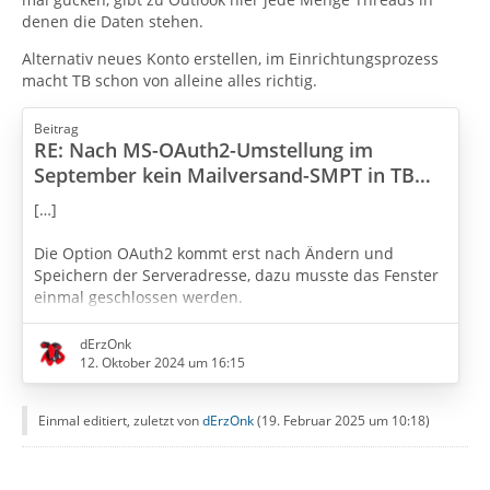
denen die Daten stehen.
Alternativ neues Konto erstellen, im Einrichtungsprozess
macht TB schon von alleine alles richtig.
Beitrag
RE: Nach MS-OAuth2-Umstellung im
September kein Mailversand-SMPT in TB
möglich
[…]
Die Option OAuth2 kommt erst nach Ändern und
Speichern der Serveradresse, dazu musste das Fenster
einmal geschlossen werden.
[…]
dErzOnk
12. Oktober 2024 um 16:15
Gibt es jetzt mehrere SMTP? Einmal überprüfen und
sonst in der Kennwortverwaltung das Passwort
Einmal editiert, zuletzt von
dErzOnk
(
19. Februar 2025 um 10:18
)
erneuern.