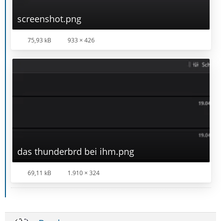
screenshot.png
75,93 kB
933 × 426
das thunderbrd bei ihm.png
69,11 kB
1.910 × 324