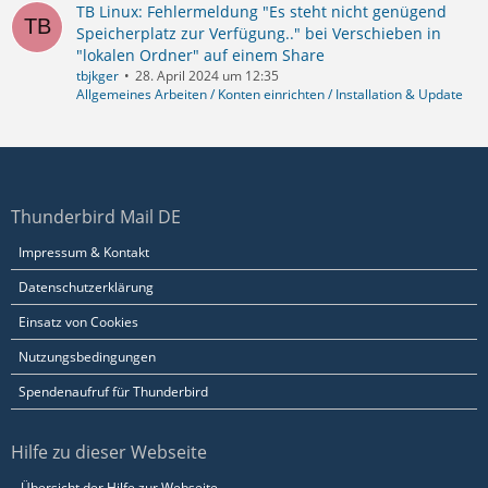
TB Linux: Fehlermeldung "Es steht nicht genügend
Speicherplatz zur Verfügung.." bei Verschieben in
"lokalen Ordner" auf einem Share
tbjkger
28. April 2024 um 12:35
Allgemeines Arbeiten / Konten einrichten / Installation & Update
Thunderbird Mail DE
Impressum & Kontakt
Datenschutzerklärung
Einsatz von Cookies
Nutzungsbedingungen
Spendenaufruf für Thunderbird
Hilfe zu dieser Webseite
Übersicht der Hilfe zur Webseite