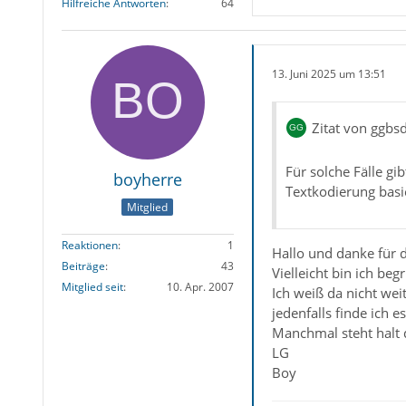
Hilfreiche Antworten
64
13. Juni 2025 um 13:51
Zitat von ggbs
Für solche Fälle gi
boyherre
Textkodierung basi
Mitglied
Reaktionen
1
Hallo und danke für 
Beiträge
43
Vielleicht bin ich beg
Mitglied seit
10. Apr. 2007
Ich weiß da nicht weit
jedenfalls finde ich es
Manchmal steht halt
LG
Boy