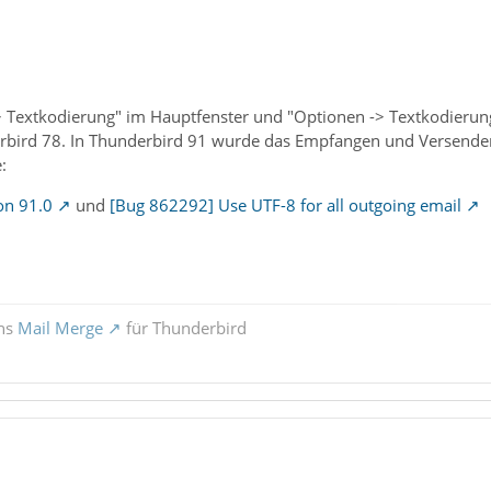
 Textkodierung" im Hauptfenster und "Optionen -> Textkodierung"
erbird 78. In Thunderbird 91 wurde das Empfangen und Versenden 
:
on 91.0
und
[Bug 862292] Use UTF-8 for all outgoing email
ons
Mail Merge
für Thunderbird