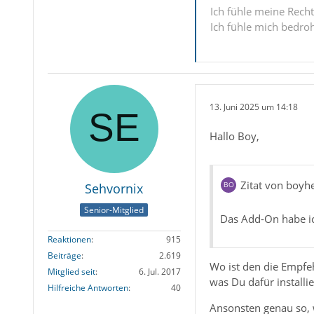
Ich fühle meine Recht
Ich fühle mich bedro
13. Juni 2025 um 14:18
Hallo Boy,
Zitat von boyh
Sehvornix
Senior-Mitglied
Das Add-On habe ich
Reaktionen
915
Beiträge
2.619
Wo ist den die Empfehl
Mitglied seit
6. Jul. 2017
was Du dafür installie
Hilfreiche Antworten
40
Ansonsten genau so, 