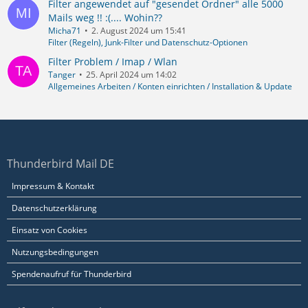
Filter angewendet auf "gesendet Ordner" alle 5000
Mails weg !! :(.... Wohin??
Micha71
2. August 2024 um 15:41
Filter (Regeln), Junk-Filter und Datenschutz-Optionen
Filter Problem / Imap / Wlan
Tanger
25. April 2024 um 14:02
Allgemeines Arbeiten / Konten einrichten / Installation & Update
Thunderbird Mail DE
Impressum & Kontakt
Datenschutzerklärung
Einsatz von Cookies
Nutzungsbedingungen
Spendenaufruf für Thunderbird