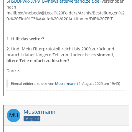
6HSDDPWR-87P9TL@newsletterversand.zeit.de
) verschoben
nach
mailbox://nobody@Local%20Folders/Archiv/Bestellungen%2
0-%20Eink%C3%A4ufe%20-%20Auktionen/DIE%20ZEIT
1. Hilft das weiter?
2.
Und: Mein Filterprotokoll reicht bis 2009 zurück und
braucht daher längere Zeit zum Laden:
Ist es sinnvoll,
ältere Teile einfach zu löschen?
Danke.
Einmal editiert, zuletzt von
Mustermann
(
4. August 2025 um 19:45
)
Mustermann
Mitglied