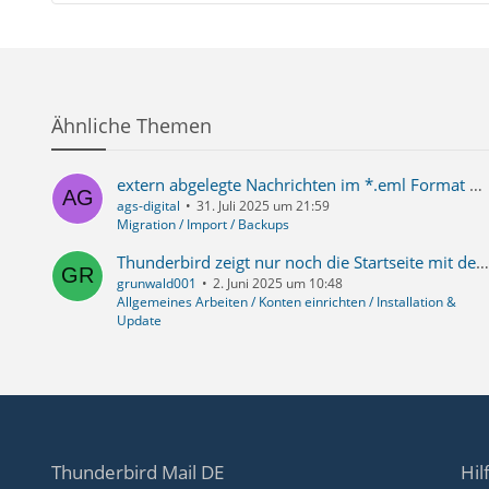
Ähnliche Themen
extern abgelegte Nachrichten im *.eml Format werden nicht mehr automatisch angezeigt
ags-digital
31. Juli 2025 um 21:59
Migration / Import / Backups
Thunderbird zeigt nur noch die Startseite mit dem Hinweis auf Spenden, mit machen etc
grunwald001
2. Juni 2025 um 10:48
Allgemeines Arbeiten / Konten einrichten / Installation &
Update
Thunderbird Mail DE
Hil