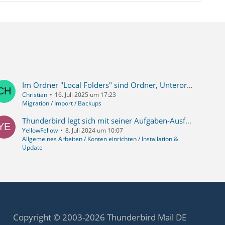
Im Ordner "Local Folders" sind Ordner, Unterordner und E-Mails enthalten. => Anzeige in Thunderbird klappt nicht.
Christian
16. Juli 2025 um 17:23
Migration / Import / Backups
Thunderbird legt sich mit seiner Aufgaben-Ausführung selbst komplett lahm - HILFE! (Synchronisierung, Indizierung, E-Mails herunterladen)
YellowFellow
8. Juli 2024 um 10:07
Allgemeines Arbeiten / Konten einrichten / Installation &
Update
Copyright © 2003-2026 Thunderbird Mail DE