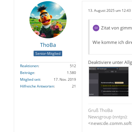
13. August 2025 um 12:43
Zitat von gimm
Wie komme ich dire
ThoBa
Senior-Mitglied
Deaktiviere unter All
Reaktionen
512
Beiträge
1.580
Mitglied seit
17. Nov. 2019
Hilfreiche Antworten
21
Gruß ThoBa
Newsgroup (nntps):
<news:de.comm.soft