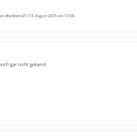
von
dharkness21
(
13. August 2025 um 13:34
)
noch gar nicht gekannt