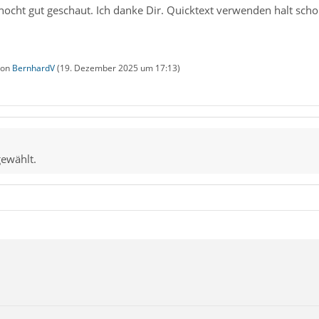
l nocht gut geschaut. Ich danke Dir. Quicktext verwenden halt sch
 von
BernhardV
(
19. Dezember 2025 um 17:13
)
gewählt.