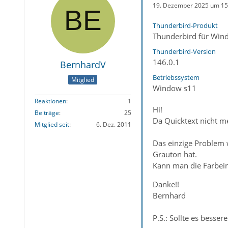
19. Dezember 2025 um 15
Thunderbird-Produkt
Thunderbird für Win
Thunderbird-Version
146.0.1
BernhardV
Betriebssystem
Mitglied
Window s11
Reaktionen
1
Hi!
Beiträge
25
Da Quicktext nicht me
Mitglied seit
6. Dez. 2011
Das einzige Problem 
Grauton hat.
Kann man die Farbein
Danke!!
Bernhard
P.S.: Sollte es besse