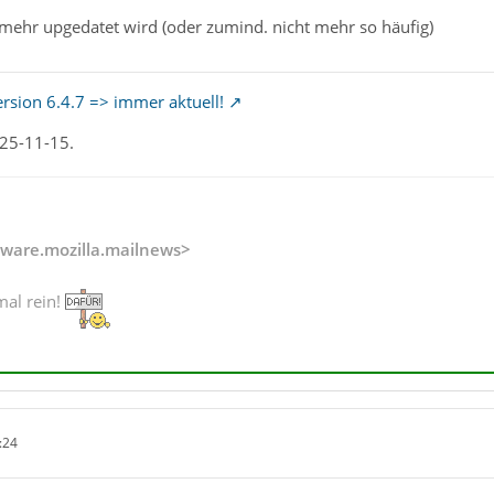
 mehr upgedatet wird (oder zumind. nicht mehr so häufig)
ersion 6.4.7 => immer aktuell!
025-11-15.
ware.mozilla.mailnews>
mal rein!
:24