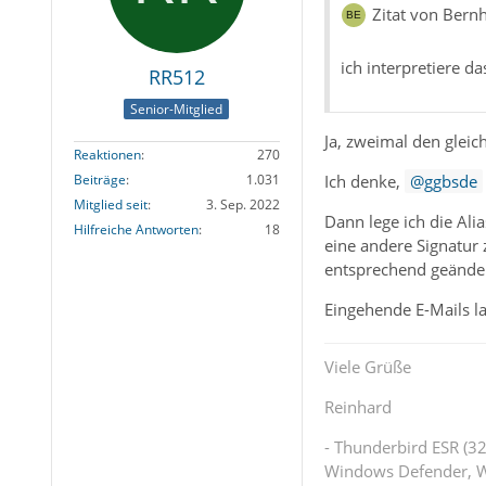
Zitat von Bern
ich interpretiere da
RR512
Senior-Mitglied
Ja, zweimal den gleic
Reaktionen
270
Ich denke,
ggbsde
Beiträge
1.031
Mitglied seit
3. Sep. 2022
Dann lege ich die Ali
Hilfreiche Antworten
18
eine andere Signatur 
entsprechend geänder
Eingehende E-Mails la
Viele Grüße
Reinhard
- Thunderbird ESR (32
Windows Defender, W