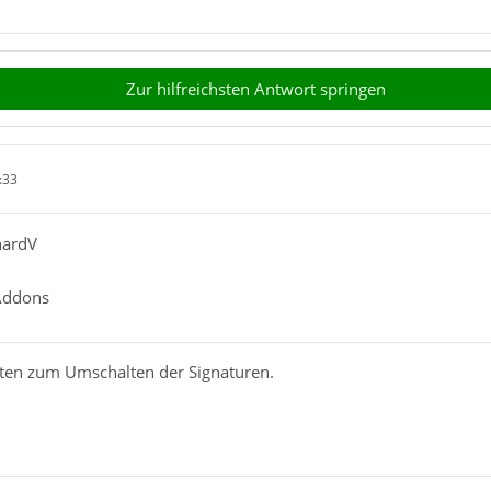
Zur hilfreichsten Antwort springen
:33
hardV
 Addons
äten zum Umschalten der Signaturen.