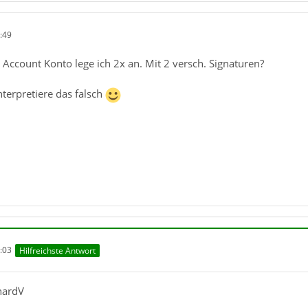
:49
Account Konto lege ich 2x an. Mit 2 versch. Signaturen?
nterpretiere das falsch
:03
Hilfreichste Antwort
hardV