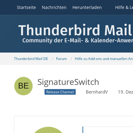
Startseite
Nachrichten
Herunterladen
Hilfe & L
Thunderbird Mail DE
Forum
Hilfe zu Add-ons und manuellen A
SignatureSwitch
BernhardV
19. De
Release Channel