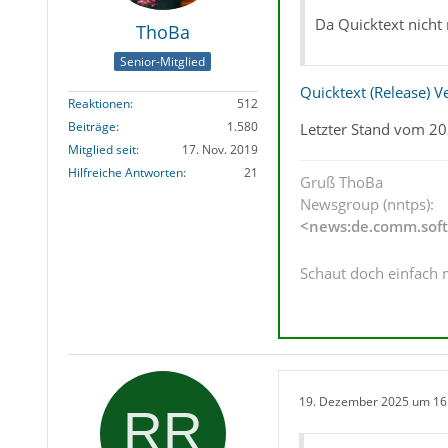
Da Quicktext nicht
ThoBa
Senior-Mitglied
Quicktext (Release) V
Reaktionen
512
Beiträge
1.580
Letzter Stand vom 2
Mitglied seit
17. Nov. 2019
Hilfreiche Antworten
21
Gruß ThoBa
Newsgroup (nntps):
<news:de.comm.soft
Schaut doch einfach 
19. Dezember 2025 um 16