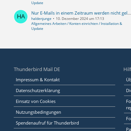
Update
Nur E-Mails in einem Zeitraum werden nicht geladen
haldenjunge
10. Dezember 2024 um 17:13
Allgemeines Arbeiten / Konten einrichten / Installation &
Update
Thunderbird Mail DE
Hil
Impressum & Kontakt
Üb
Datenschutzerklärung
Di
Einsatz von Cookies
Fo
re
Nutzungsbedingungen
Fo
Spendenaufruf für Thunderbird
Pa