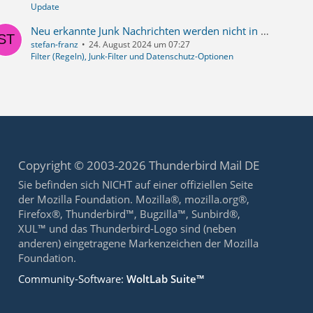
Update
Neu erkannte Junk Nachrichten werden nicht in den Junk Ordner verschoben - 128.1.1esr (64-Bit)
stefan-franz
24. August 2024 um 07:27
Filter (Regeln), Junk-Filter und Datenschutz-Optionen
Copyright © 2003-2026 Thunderbird Mail DE
Sie befinden sich NICHT auf einer offiziellen Seite
der Mozilla Foundation. Mozilla®, mozilla.org®,
Firefox®, Thunderbird™, Bugzilla™, Sunbird®,
XUL™ und das Thunderbird-Logo sind (neben
anderen) eingetragene Markenzeichen der Mozilla
Foundation.
Community-Software:
WoltLab Suite™