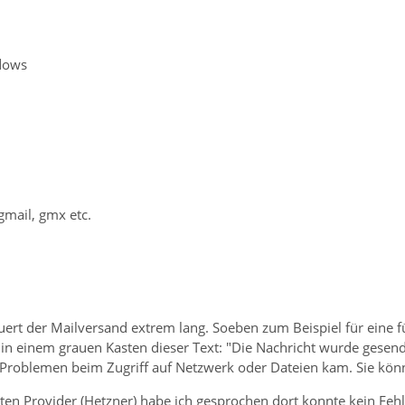
dows
gmail, gmx etc.
uert der Mailversand extrem lang. Soeben zum Beispiel für eine 
 einem grauen Kasten dieser Text: "Die Nachricht wurde gesend
u Problemen beim Zugriff auf Netzwerk oder Dateien kam. Sie könn
ten Provider (Hetzner) habe ich gesprochen dort konnte kein Feh