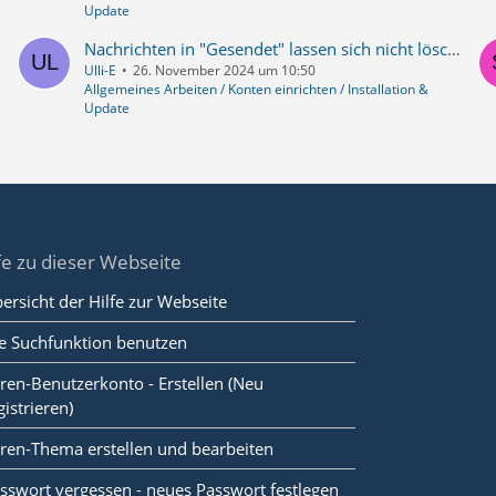
Update
Nachrichten in "Gesendet" lassen sich nicht löschen
Ulli-E
26. November 2024 um 10:50
Allgemeines Arbeiten / Konten einrichten / Installation &
Update
fe zu dieser Webseite
ersicht der Hilfe zur Webseite
e Suchfunktion benutzen
ren-Benutzerkonto - Erstellen (Neu
gistrieren)
ren-Thema erstellen und bearbeiten
sswort vergessen - neues Passwort festlegen