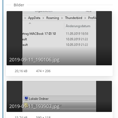
Bilder
2019-09-11_190106.jpg
20,16 kB
474 × 206
2019-09-11_193903.jpg
15,74 kB
590 × 118