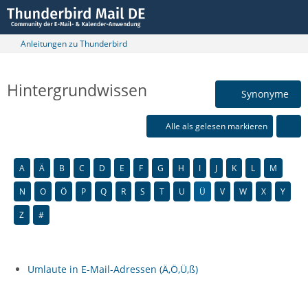
Anleitungen zu Thunderbird
Hintergrundwissen
Synonyme
Alle als gelesen markieren
A
Ä
B
C
D
E
F
G
H
I
J
K
L
M
N
O
Ö
P
Q
R
S
T
U
Ü
V
W
X
Y
Z
#
Umlaute in E-Mail-Adressen (Ä,Ö,Ü,ß)