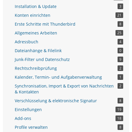
Installation & Update
3
Konten einrichten
21
Erste Schritte mit Thunderbird
8
Allgemeines Arbeiten
25
Adressbuch
4
Dateianhänge & Filelink
0
Junk-Filter und Datenschutz
9
Rechtschreibprüfung
2
Kalender, Termin- und Aufgabenverwaltung
1
Synchronisation, Import & Export von Nachrichten
2
& Kontakten
Verschlüsselung & elektronische Signatur
8
Einstellungen
19
Add-ons
18
Profile verwalten
8