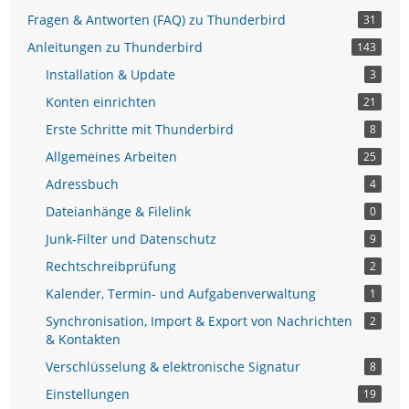
Fragen & Antworten (FAQ) zu Thunderbird
31
Anleitungen zu Thunderbird
143
Installation & Update
3
Konten einrichten
21
Erste Schritte mit Thunderbird
8
Allgemeines Arbeiten
25
Adressbuch
4
Dateianhänge & Filelink
0
Junk-Filter und Datenschutz
9
Rechtschreibprüfung
2
Kalender, Termin- und Aufgabenverwaltung
1
Synchronisation, Import & Export von Nachrichten
2
& Kontakten
Verschlüsselung & elektronische Signatur
8
Einstellungen
19