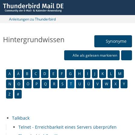
Anleitungen zu Thunderbird
Hintergrundwissen
Synonyme
Alle als gelesen markieren
A
Ä
B
C
D
E
F
G
H
I
J
K
L
M
N
O
Ö
P
Q
R
S
T
U
Ü
V
W
X
Y
Z
#
Talkback
Telnet - Erreichbarkeit eines Servers überprüfen