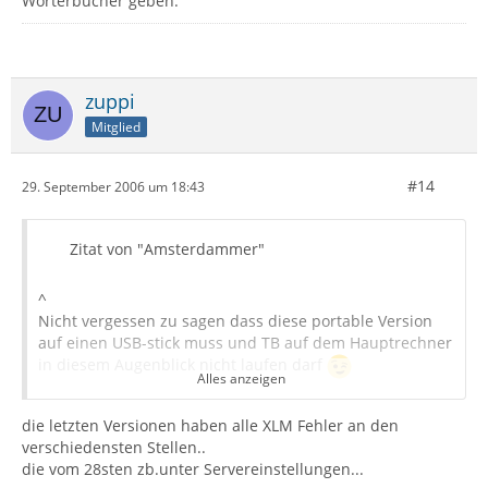
Wörterbücher geben.
zuppi
Mitglied
#14
29. September 2006 um 18:43
Zitat von "Amsterdammer"
^
Nicht vergessen zu sagen dass diese portable Version
auf einen USB-stick muss und TB auf dem Hauptrechner
in diesem Augenblick nicht laufen darf
Alles anzeigen
die letzten Versionen haben alle XLM Fehler an den
verschiedensten Stellen..
die vom 28sten zb.unter Servereinstellungen...
Also ich bin da vorsichtig mit mit der Verlinkung, hier