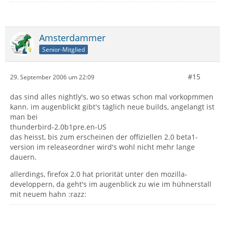
erhältst Du die offizielle TB 2.0 alpha1 Version (en-US)
http://forums.mozillazine.org/viewtopic.php?t=444889
Dies ist eine installierbare Version. Du solltest Dich
wirklich hieran halten:
Amsterdammer
Zwei Profile gleichzeitig nutzen
, gilt auch für TB,
Senior-Mitglied
vorallem zuerst DATENSICHERUNG!
Ich habe die version
thunderbird-2.0a1.de.win32.zip 29-
Jul-2006 12:50 8.2M
#15
29. September 2006 um 22:09
hier gezogen:
http://ftp.mozilla.org/pub/mozilla.or…
das sind alles nightly's, wo so etwas schon mal vorkopmmen
ozilla1.8-l10n/
kann. im augenblickt gibt's täglich neue builds, angelangt ist
man bei
hier gibt's beihnahe täglich die aktuelle nightly FF 2.0
thunderbird-2.0b1pre.en-US
alpha (oder beta?)
das heisst, bis zum erscheinen der offiziellen 2.0 beta1-
version im releaseordner wird's wohl nicht mehr lange
dauern.
Bitte beachten:
https://www.thunderbird-
allerdings, firefox 2.0 hat priorität unter den mozilla-
mail.de/entwickler/alphabeta.php
developpern, da geht's im augenblick zu wie im hühnerstall
mit neuem hahn :razz:
Alle meine Tips hier auf eigenen Verantwortung