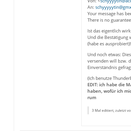
Von: <
schyyyytin@ac
An:
schyyyyytin@gmx
Your message has bee
There is no guarante
Ist das eigentlich wi
Und die Bestätigung w
(habe es ausprobiert)!
Und noch etwas: Diese
versenden will bzw. d
Einverständnis gefra
(Ich benutze Thunderb
EDIT: ich habe die 
haben, wofür ich mi
rum
3 Mal editiert, zuletzt v