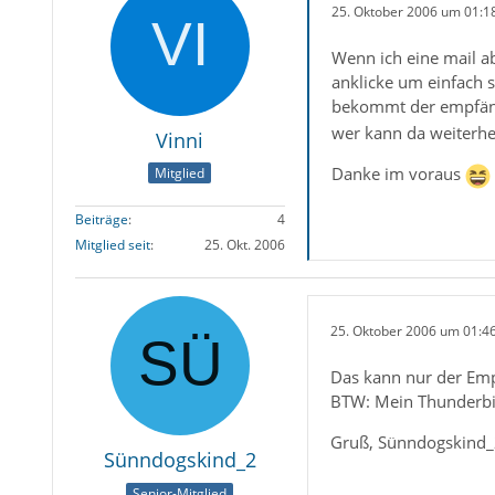
25. Oktober 2006 um 01:1
Wenn ich eine mail a
anklicke um einfach 
bekommt der empfäng
wer kann da weiterhe
Vinni
Danke im voraus
Mitglied
Beiträge
4
Mitglied seit
25. Okt. 2006
25. Oktober 2006 um 01:4
Das kann nur der Empf
BTW: Mein Thunderbird
Gruß, Sünndogskind
Sünndogskind_2
Senior-Mitglied