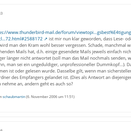
33
ps://www.thunderbird-mail.de/forum/viewtopi…gsbest%E4tigung
icl…72.html#2588172
ist mir nun klar geworden, dass Lese- od
 wird man den Kram wohl besser vergessen. Schade, manchmal wä
enden Mails hat, d.h. einige gesendete Mails jeweils einfach n
er länger nicht antwortet (soll man das Mail nochmals senden, w
n, man sei ein ungeduldiger, unprofessioneller Dummkopf...). Dan
 ist oder gelesen wurde. Dasselbe gilt, wenn man sicherstellen 
ordner des Empfängers gelandet ist. (Dies als Antwort an diejenig
ch nehme an, andern geht es auch so?
on
schaubmartin
(
6. November 2006 um 11:51
)
46