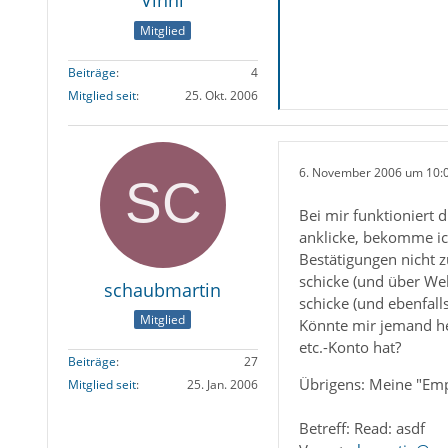
Vinni
Mitglied
Beiträge
4
Mitglied seit
25. Okt. 2006
6. November 2006 um 10:
Bei mir funktioniert 
anklicke, bekomme ich
Bestätigungen nicht 
schicke (und über We
schaubmartin
schicke (und ebenfall
Mitglied
Könnte mir jemand he
etc.-Konto hat?
Beiträge
27
Übrigens: Meine "Empf
Mitglied seit
25. Jan. 2006
Betreff: Read: asdf