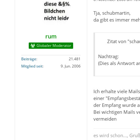
Tja, schubmartin,
da gibt es immer me
rum
Zitat von "sch
Globaler Moderator
Nachtrag:
Beiträge
21.481
(Dies als Antwort a
Mitglied seit
9. Jun. 2006
Ich erhalte viele Mai
einer "Empfangsbestät
der Empfang wurde auc
Bei wichtigen Mails 
vermeiden
es wird schon..., Gru