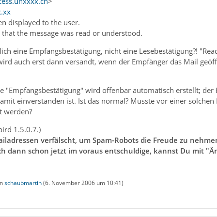
cess.unxxxx.ch
>
.xx
n displayed to the user.
e that the message was read or understood.
rklich eine Empfangsbestätigung, nicht eine Lesebestätigung?! "Rea
ird auch erst dann versandt, wenn der Empfänger das Mail geöffne
 "Empfangsbestätigung" wird offenbar automatisch erstellt; der E
amit einverstanden ist. Ist das normal? Müsste vor einer solchen
gt werden?
ird 1.5.0.7.)
Mailadressen verfälscht, um Spam-Robots die Freude zu nehmen
ch dann schon jetzt im voraus entschuldige, kannst Du mit "Ä
on
schaubmartin
(
6. November 2006 um 10:41
)