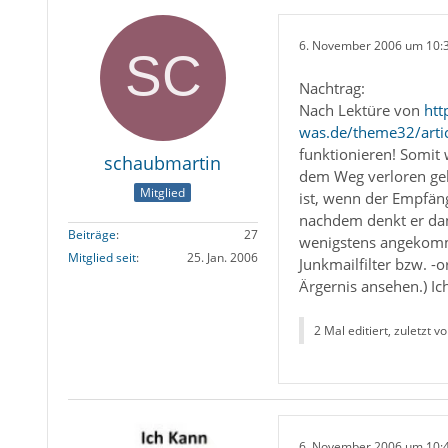
6. November 2006 um 10:
Nachtrag:
Nach Lektüre von
htt
was.de/theme32/art
funktionieren! Somit
schaubmartin
dem Weg verloren geh
Mitglied
ist, wenn der Empfäng
nachdem denkt er dan
Beiträge
27
wenigstens angekommen
Mitglied seit
25. Jan. 2006
Junkmailfilter bzw. -
Ärgernis ansehen.) I
2 Mal editiert, zuletzt v
6. November 2006 um 10: