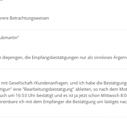
hrere Betrachtungsweisen
aubmartin"
n diejenigen, die Empfangsbestätigungen nur als sinnloses Ärgern
ls mit Gesellschaft-/Kundenanfragen. und ich habe die Bestätigun
igun" eine "Bearbeitungsbestätigung" ableiten, so nach dem Mott
h um 16:53 Uhr bestätigt und es ist ja jetzt schon Mittwoch 8:0
vereinbare ich mit dem Empfänger die Bestätigung um lästiges na
ß