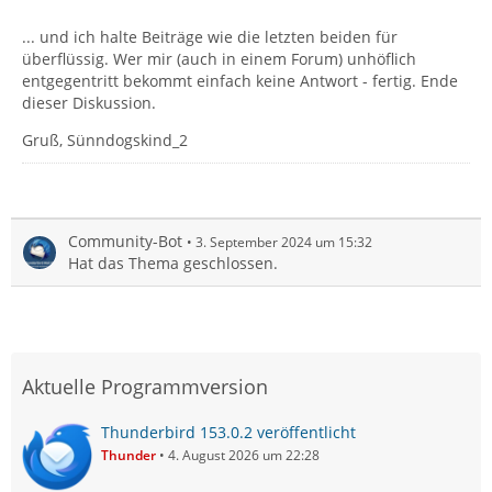
beitragen. hauptsache sie können irgendjemanden
... und ich halte Beiträge wie die letzten beiden für
runter machen und können eine enorme energie
überflüssig. Wer mir (auch in einem Forum) unhöflich
aufbringen zu erklären wie man zu der lösung käme
entgegentritt bekommt einfach keine Antwort - fertig. Ende
anstatt (wenn sie denn ahnung hätten) einfach zu
dieser Diskussion.
schreiben "nein das geht nicht"
das wäre wesentlich einfacher gewesen. wer nämlich
Gruß, Sünndogskind_2
soviel schreibt um sich zu beschwerren dass man das
schon mal besprochen hat und so einen thread
fabriziert den der nächste der das problem hat wieder
von so jemandem wie euch als angebliches ergebnis
präsentiert wird, der macht sich doch in meinen augen
Community-Bot
3. September 2024 um 15:32
lächerlich.
Hat das Thema geschlossen.
Aktuelle Programmversion
Thunderbird 153.0.2 veröffentlicht
Thunder
4. August 2026 um 22:28