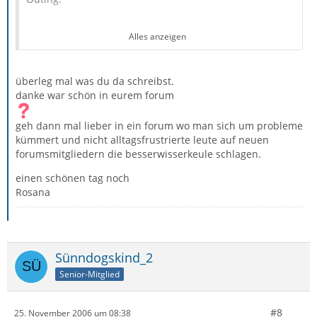
Alles anzeigen
überleg mal was du da schreibst.
??? aha scheinbar ist das hier das forum der zyniker und
danke war schön in eurem forum
sarkasten.
wie kommt man denn auf solche schlussfolgreungen?
geh dann mal lieber in ein forum wo man sich um probleme
kümmert und nicht alltagsfrustrierte leute auf neuen
forumsmitgliedern die besserwisserkeule schlagen.
einen schönen tag noch
ja genau! ich öffne natürlich alle einzeln aber es ist
Rosana
dennoch ein manko und wäre es umgekehrt würden die
befürworter des TB das wieder lang und breit als vorteil
herauskehren aber es ist nun mal keiner.
Sünndogskind_2
Senior-Mitglied
wärend andere wie die geier irgendwas suchen ohne zu
#8
25. November 2006 um 08:38
lesen dass diese angblichen treffer gar nicht zur lösung