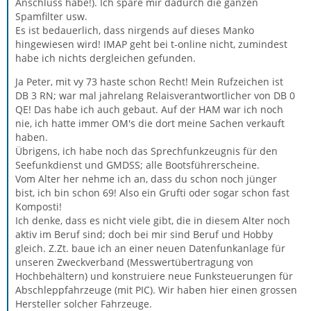
Anschluss habe!). Ich spare mir dadurch die ganzen
Spamfilter usw.
Es ist bedauerlich, dass nirgends auf dieses Manko
hingewiesen wird! IMAP geht bei t-online nicht, zumindest
habe ich nichts dergleichen gefunden.
Ja Peter, mit vy 73 haste schon Recht! Mein Rufzeichen ist
DB 3 RN; war mal jahrelang Relaisverantwortlicher von DB 0
QE! Das habe ich auch gebaut. Auf der HAM war ich noch
nie, ich hatte immer OM's die dort meine Sachen verkauft
haben.
Übrigens, ich habe noch das Sprechfunkzeugnis für den
Seefunkdienst und GMDSS; alle Bootsführerscheine.
Vom Alter her nehme ich an, dass du schon noch jünger
bist, ich bin schon 69! Also ein Grufti oder sogar schon fast
Komposti!
Ich denke, dass es nicht viele gibt, die in diesem Alter noch
aktiv im Beruf sind; doch bei mir sind Beruf und Hobby
gleich. Z.Zt. baue ich an einer neuen Datenfunkanlage für
unseren Zweckverband (Messwertübertragung von
Hochbehältern) und konstruiere neue Funksteuerungen für
Abschleppfahrzeuge (mit PIC). Wir haben hier einen grossen
Hersteller solcher Fahrzeuge.