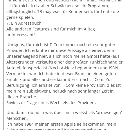
ist für mich, trotz aller Schwächen, so ein Programm,
alltagstauglich. TB mag was für Kenner sein, für Leute die
gerne spielen.
7. Ein Adressbuch.
Alle anderen Features sind für mich im Alltag
uninteressant!
Übrigens, für mich ist T-Com immer noch ein sehr guter
Provider. Ich erlaube mir diese Aussage als einer, der in
unserer Gegend hier, als ich noch meine GmbH hatte (aus
Altersgründen verkauft) einer der größten Funkfachhändler,
Autotelefonspezialist (Noch A-Netz begonnnen) und ISDN
Vermarkter war. Ich habe in dieser Branche einen guten
Einblick und alles andere kommt erst nach T-Com. Zur
Beruhigung: Ich erhalte von T-Com keine Provision, dies ist
mein rein subjektiver Eindruck nach sehr langer Zeit in
dieser Branche.
Soviel zur Frage eines Wechsels des Providers.
Und damit du auch was über mich weisst, als 'armeseligen'
Menschen.
Ich habe 1984 meinen ersten Apple IIe bekommen, mein
Fakturierungsprogramm und Kundenverwaltung in