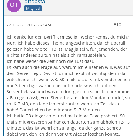
ottoasta
Mitglied
#10
27. Februar 2007 um 14:50
ich danke für den Bgriff 'armeselig'! Woher kennst du mich?
Nun, ich habe dieses Thema angeschnitten, da ich überall
gelesen habe wie toll TB ist. Mag ja sein, für jemanden, der
nichts anderes zu tun hat als sich rumzuspielen.
Ich habe weder die Zeit noch die Lust dazu.
Es kam auch die Frage auf, warum ich einsehen will, was auf
dem Server liegt. Das ist für mich explizit wichtig, denn da
entscheide ich, wenn z.B. 50 mails drauf sind, von denen ich
nur 3 benötige, was ich herunterlade, was ich auf dem
Server belasse und was ich dort gleich lösche. Ich bekomme
z.B. regelmässig vom Steuerberater den Mandantenbrief, so
ca. 6-7 MB, den lade ich erst runter, wenn ich Zeit dazu
habe! Dauert eben bei mir dann 5 -7 Minuten.
Ich hatte TB eingerichtet und mal einige Tage probiert. 50
Mails mit grösseren Anhängen dauerten zum abholen 12-15
Minuten, das ist wahrlich zu lange, da der ganze Schrott
dabei war, den ich dann vor Ort wieder löschen konnte.