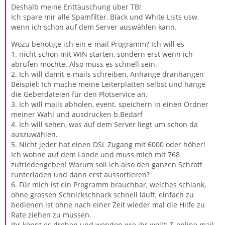
Deshalb meine Enttäuschung über TB!
Ich spare mir alle Spamfilter, Black und White Lists usw.
wenn ich schon auf dem Server auswählen kann.
Wozu benötige ich ein e-mail Programm? Ich will es
1. nicht schon mit WIN starten, sondern erst wenn ich
abrufen möchte. Also muss es schnell sein.
2. Ich will damit e-mails schreiben, Anhänge dranhängen
Beispiel: Ich mache meine Leiterplatten selbst und hänge
die Geberdateien für den Plotservice an.
3. Ich will mails abholen, event. speichern in einen Ordner
meiner Wahl und ausdrucken b.Bedarf
4. Ich will sehen, was auf dem Server liegt um schon da
auszuwählen.
5. Nicht jeder hat einen DSL Zugang mit 6000 oder höher!
Ich wohne auf dem Lande und muss mich mit 768
zufriedengeben! Warum soll ich also den ganzen Schrott
runterladen und dann erst aussortieren?
6. Für mich ist ein Programm brauchbar, welches schlank,
ohne grossen Schnickschnack schnell läuft, einfach zu
bedienen ist ohne nach einer Zeit wieder mal die Hilfe zu
Rate ziehen zu müssen.
Ihr könnt es drehen und wenden wie ihr wollt: T-online mail