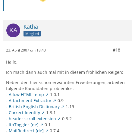
Katha
Mitglied
#18
23. April 2007 um 18:43
Hallo.
Ich mach dann auch mal mit in diesem fröhlichen Reigen:
Neben den hier schon erwähnten Erweiterungen, arbeiten
folgende Kandidaten problemlos:
-
Allow HTML temp
1.0.1
-
Attachment Extractor
0.9
-
British English Dictionary
1.19
-
Correct Identity
1.3.1
-
header scroll extension
0.3.2
-
ltnToggler [de]
0.1
-
MailRedirect [de]
0.7.4