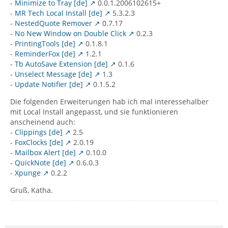
-
Minimize to Tray [de]
0.0.1.2006102615+
-
MR Tech Local Install [de]
5.3.2.3
-
NestedQuote Remover
0.7.17
-
No New Window on Double Click
0.2.3
-
PrintingTools [de]
0.1.8.1
-
ReminderFox [de]
1.2.1
-
Tb AutoSave Extension [de]
0.1.6
-
Unselect Message [de]
1.3
-
Update Notifier [de]
0.1.5.2
Die folgenden Erweiterungen hab ich mal interessehalber
mit Local Install angepasst, und sie funktionieren
anscheinend auch:
-
Clippings [de]
2.5
-
FoxClocks [de]
2.0.19
-
Mailbox Alert [de]
0.10.0
-
QuickNote [de]
0.6.0.3
-
Xpunge
0.2.2
Gruß, Katha.