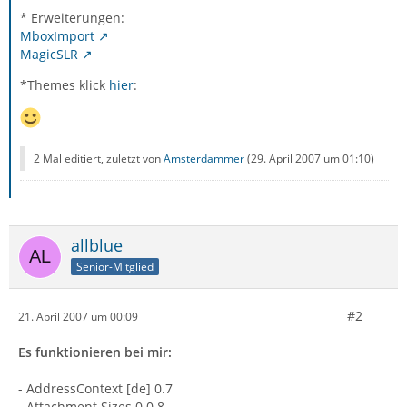
* Erweiterungen:
MboxImport
MagicSLR
*Themes klick
hier
:
2 Mal editiert, zuletzt von
Amsterdammer
(
29. April 2007 um 01:10
)
allblue
Senior-Mitglied
#2
21. April 2007 um 00:09
Es funktionieren bei mir:
- AddressContext [de] 0.7
- Attachment Sizes 0.0.8