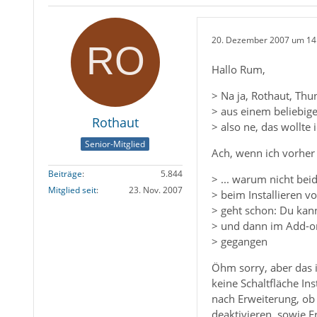
20. Dezember 2007 um 14
Hallo Rum,
> Na ja, Rothaut, Thu
> aus einem beliebige
Rothaut
> also ne, das wollte i
Senior-Mitglied
Ach, wenn ich vorher 
Beiträge
5.844
> ... warum nicht bei
Mitglied seit
23. Nov. 2007
> beim Installieren 
> geht schon: Du kann
> und dann im Add-on
> gegangen
Öhm sorry, aber das i
keine Schaltfläche Ins
nach Erweiterung, ob 
deaktivieren, sowie 