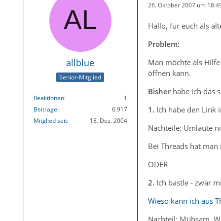
26. Oktober 2007 um 18:4
Hallo, für euch als alt
Problem:
allblue
Man möchte als Hilfe 
öffnen kann.
Senior-Mitglied
Bisher
habe ich das 
Reaktionen
1
1.
Ich habe den Link i
Beiträge
6.917
Mitglied seit
18. Dez. 2004
Nachteile: Umlaute ni
Bei Threads hat man
ODER
2.
Ich bastle - zwar 
Wieso kann ich aus T
Nachteil: Mühsam. We