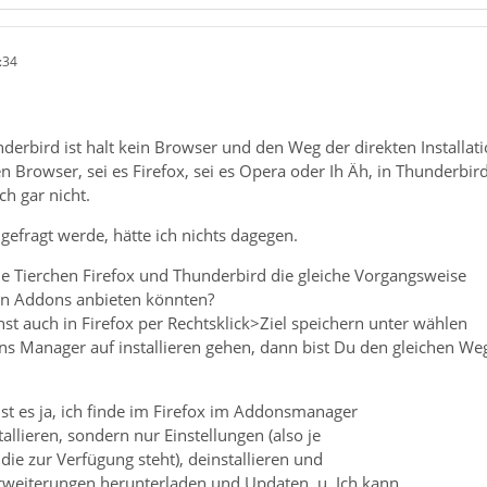
:34
nderbird ist halt kein Browser und den Weg der direkten Installat
n Browser, sei es Firefox, sei es Opera oder Ih Äh, in Thunderbird
ch gar nicht.
gefragt werde, hätte ich nichts dagegen.
de Tierchen Firefox und Thunderbird die gleiche Vorgangsweise
von Addons anbieten könnten?
st auch in Firefox per Rechtsklick>Ziel speichern unter wählen
s Manager auf installieren gehen, dann bist Du den gleichen We
st es ja, ich finde im Firefox im Addonsmanager
tallieren, sondern nur Einstellungen (also je
die zur Verfügung steht), deinstallieren und
Erweiterungen herunterladen und Updaten, u. Ich kann