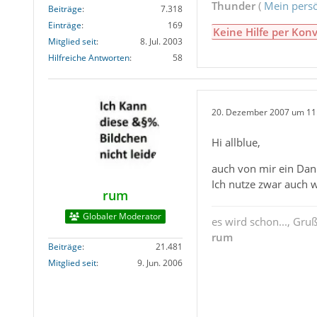
Thunder
(
Mein persö
Beiträge
7.318
Einträge
169
Keine Hilfe per Konv
Mitglied seit
8. Jul. 2003
Hilfreiche Antworten
58
20. Dezember 2007 um 11
Hi allblue,
auch von mir ein Danke
Ich nutze zwar auch w
rum
Globaler Moderator
es wird schon..., Gru
rum
Beiträge
21.481
Mitglied seit
9. Jun. 2006