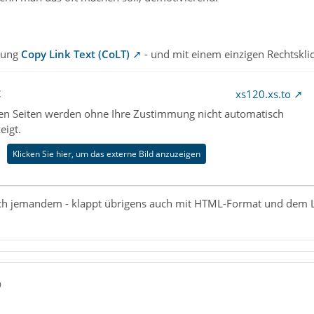
erung
Copy Link Text (CoLT)
- und mit einem einzigen Rechtsklic
t
xs120.xs.to
nen Seiten werden ohne Ihre Zustimmung nicht automatisch
eigt.
Klicken Sie hier, um das externe Bild anzuzeigen
 noch jemandem - klappt übrigens auch mit HTML-Format und dem 
9