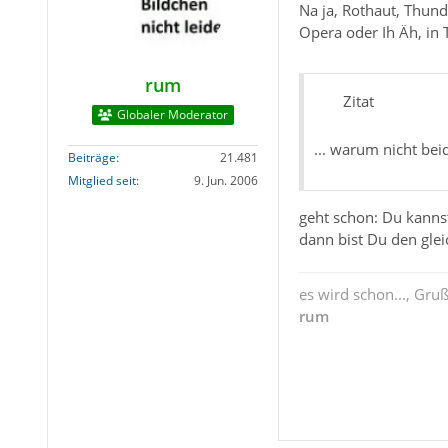
Na ja, Rothaut, Thund
Opera oder Ih Äh, in T
rum
Zitat
Globaler Moderator
... warum nicht be
Beiträge
21.481
Mitglied seit
9. Jun. 2006
geht schon: Du kannst
dann bist Du den gl
es wird schon..., Gru
rum