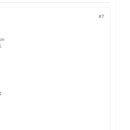
#7
ion
,
g