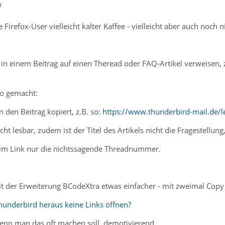
9
e Firefox-User vielleicht kalter Kaffee - vielleicht aber auch noch n
in einem Beitrag auf einen Theread oder FAQ-Artikel verweisen, z
so gemacht:
n den Beitrag kopiert, z.B. so:
https://www.thunderbird-mail.de/
cht lesbar, zudem ist der Titel des Artikels nicht die Fragestellu
 im Link nur die nichtssagende Threadnummer.
mit der Erweiterung BCodeXtra etwas einfacher - mit zweimal Copy 
hunderbird heraus keine Links öffnen?
nn man das oft machen soll, demotivierend.