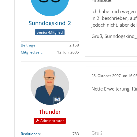
Hi allblue!
Ich habe mich wegen d
in 2. beschrieben, au
Sünndogskind_2
jedoch nicht, aber dei
Senior-Mitglied
Gruß, Sünndogskind
Beiträge
2.158
Mitglied seit
12. Jun. 2005
28. Oktober 2007 um 16:0
Nette Erweiterung, fü
Thunder
Administrator
Gruß
Reaktionen
783