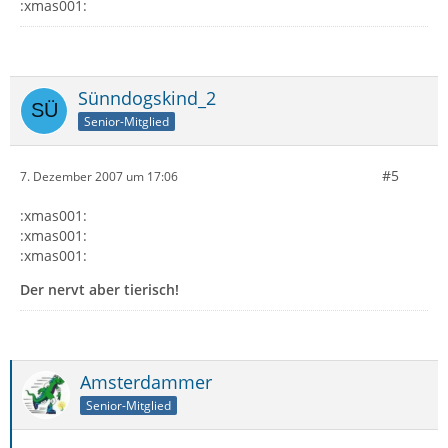
:xmas001:
Sünndogskind_2
Senior-Mitglied
#5
7. Dezember 2007 um 17:06
:xmas001:
:xmas001:
:xmas001:
Der nervt aber tierisch!
Amsterdammer
Senior-Mitglied