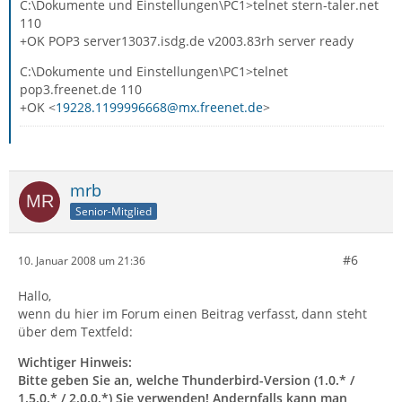
C:\Dokumente und Einstellungen\PC1>telnet stern-taler.net
110
+OK POP3 server13037.isdg.de v2003.83rh server ready
C:\Dokumente und Einstellungen\PC1>telnet
pop3.freenet.de 110
+OK <
19228.1199996668@mx.freenet.de
>
mrb
Senior-Mitglied
#6
10. Januar 2008 um 21:36
Hallo,
wenn du hier im Forum einen Beitrag verfasst, dann steht
über dem Textfeld:
Wichtiger Hinweis:
Bitte geben Sie an, welche Thunderbird-Version (1.0.* /
1.5.0.* / 2.0.0.*) Sie verwenden! Andernfalls kann man