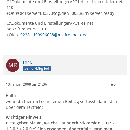
C:\Dokumente und Einstellungen\PC1>telnet stern-taler.net
110
+OK POP3 server13037.isdg.de v2003.83rh server ready
C:\Dokumente und Einstellungen\PC1>telnet
pop3.freenet.de 110
+OK <
19228.1199996668@mx.freenet.de
>
mrb
Senior-Mitglied
#6
10. Januar 2008 um 21:36
Hallo,
wenn du hier im Forum einen Beitrag verfasst, dann steht
über dem Textfeld:
Wichtiger Hinweis:
Bitte geben Sie an, welche Thunderbird-Version (1.0.* /
1.5.0.* / 2.0.0.*) Sie verwenden! Andernfalls kann man